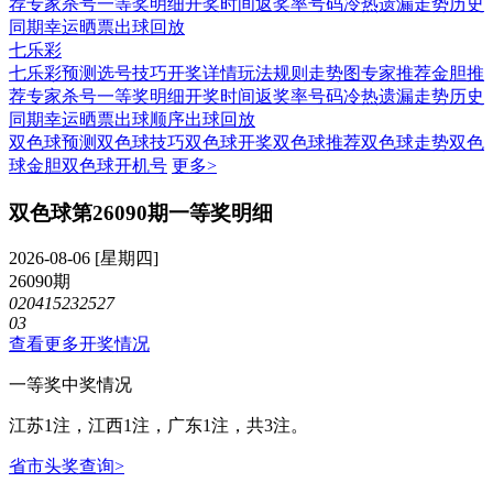
荐
专家杀号
一等奖明细
开奖时间
返奖率
号码冷热
遗漏走势
历史
同期
幸运晒票
出球回放
七乐彩
七乐彩预测
选号技巧
开奖详情
玩法规则
走势图
专家推荐
金胆推
荐
专家杀号
一等奖明细
开奖时间
返奖率
号码冷热
遗漏走势
历史
同期
幸运晒票
出球顺序
出球回放
双色球预测
双色球技巧
双色球开奖
双色球推荐
双色球走势
双色
球金胆
双色球开机号
更多>
双色球第26090期一等奖明细
2026-08-06 [星期四]
26090期
02
04
15
23
25
27
03
查看更多开奖情况
一等奖中奖情况
江苏1注，江西1注，广东1注，共3注。
省市头奖查询>