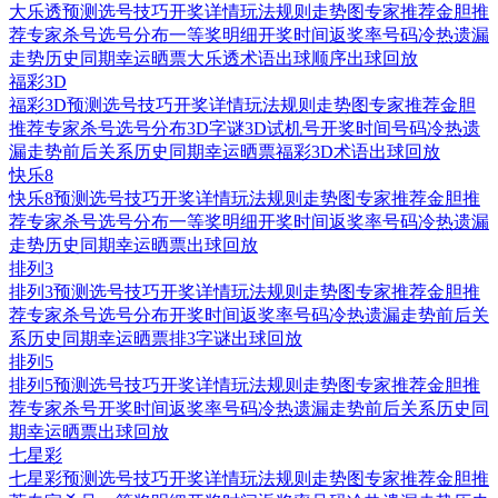
大乐透预测
选号技巧
开奖详情
玩法规则
走势图
专家推荐
金胆推
荐
专家杀号
选号分布
一等奖明细
开奖时间
返奖率
号码冷热
遗漏
走势
历史同期
幸运晒票
大乐透术语
出球顺序
出球回放
福彩3D
福彩3D预测
选号技巧
开奖详情
玩法规则
走势图
专家推荐
金胆
推荐
专家杀号
选号分布
3D字谜
3D试机号
开奖时间
号码冷热
遗
漏走势
前后关系
历史同期
幸运晒票
福彩3D术语
出球回放
快乐8
快乐8预测
选号技巧
开奖详情
玩法规则
走势图
专家推荐
金胆推
荐
专家杀号
选号分布
一等奖明细
开奖时间
返奖率
号码冷热
遗漏
走势
历史同期
幸运晒票
出球回放
排列3
排列3预测
选号技巧
开奖详情
玩法规则
走势图
专家推荐
金胆推
荐
专家杀号
选号分布
开奖时间
返奖率
号码冷热
遗漏走势
前后关
系
历史同期
幸运晒票
排3字谜
出球回放
排列5
排列5预测
选号技巧
开奖详情
玩法规则
走势图
专家推荐
金胆推
荐
专家杀号
开奖时间
返奖率
号码冷热
遗漏走势
前后关系
历史同
期
幸运晒票
出球回放
七星彩
七星彩预测
选号技巧
开奖详情
玩法规则
走势图
专家推荐
金胆推