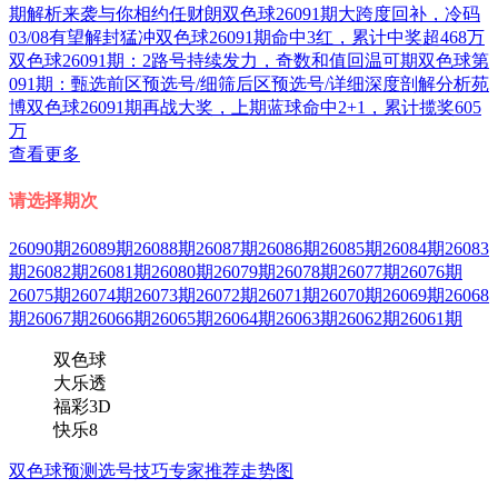
期解析来袭与你相约
任财朗双色球26091期大跨度回补，冷码
03/08有望解封
猛冲双色球26091期命中3红，累计中奖超468万
双色球26091期：2路号持续发力，奇数和值回温可期
双色球第
091期：甄选前区预选号/细筛后区预选号/详细深度剖解分析
苑
博双色球26091期再战大奖，上期蓝球命中2+1，累计揽奖605
万
查看更多
请选择期次
26090期
26089期
26088期
26087期
26086期
26085期
26084期
26083
期
26082期
26081期
26080期
26079期
26078期
26077期
26076期
26075期
26074期
26073期
26072期
26071期
26070期
26069期
26068
期
26067期
26066期
26065期
26064期
26063期
26062期
26061期
双色球
大乐透
福彩3D
快乐8
双色球预测
选号技巧
专家推荐
走势图