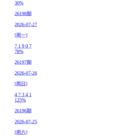
30%
26198期
2026-07-27
[周一]
7 1 9 0 7
78%
26197期
2026-07-26
[周日]
4 7 3 4 1
125%
26196期
2026-07-25
[周六]