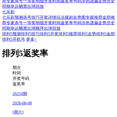
荐
专家杀号
一等奖明细
开奖时间
返奖率
号码冷热
遗漏走势
历史
同期
幸运晒票
出球回放
七乐彩
七乐彩预测
选号技巧
开奖详情
玩法规则
走势图
专家推荐
金胆推
荐
专家杀号
一等奖明细
开奖时间
返奖率
号码冷热
遗漏走势
历史
同期
幸运晒票
出球顺序
出球回放
排列5预测
排列5技巧
排列5开奖
排列5推荐
排列5走势
排列5金胆
排列5开机号
更多>
排列5返奖率
期次
时间
开奖号码
返奖率
26210期
2026-08-08
[周六]