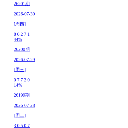
26201期
2026-07-30
[周四]
8 6 2 7 1
44%
26200期
2026-07-29
[周三]
0 7 7 2 0
14%
26199期
2026-07-28
[周二]
3 0 5 0 7