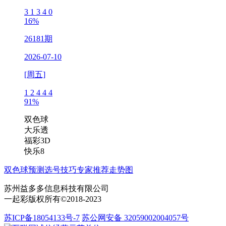
3 1 3 4 0
16%
26181期
2026-07-10
[周五]
1 2 4 4 4
91%
双色球
大乐透
福彩3D
快乐8
双色球预测
选号技巧
专家推荐
走势图
苏州益多多信息科技有限公司
一起彩版权所有©2018-2023
苏ICP备18054133号-7
苏公网安备 32059002004057号