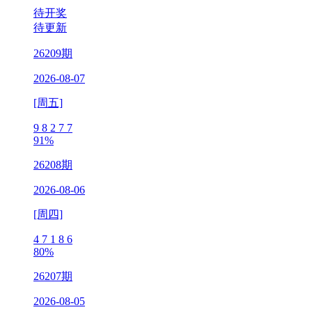
待开奖
待更新
26209期
2026-08-07
[周五]
9 8 2 7 7
91%
26208期
2026-08-06
[周四]
4 7 1 8 6
80%
26207期
2026-08-05