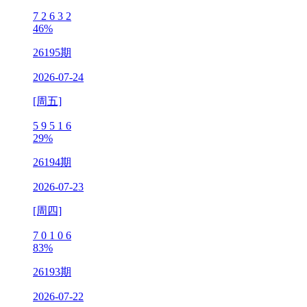
7 2 6 3 2
46%
26195期
2026-07-24
[周五]
5 9 5 1 6
29%
26194期
2026-07-23
[周四]
7 0 1 0 6
83%
26193期
2026-07-22