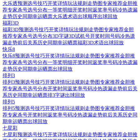
大乐透预测
选号技巧
开奖详情
玩法规则
走势图
专家推荐
金胆推
荐
专家杀号
选号分布
一等奖明细
开奖时间
返奖率
号码冷热
遗漏
走势
历史同期
幸运晒票
大乐透术语
出球顺序
出球回放
福彩3D
福彩3D预测
选号技巧
开奖详情
玩法规则
走势图
专家推荐
金胆
推荐
专家杀号
选号分布
3D字谜
3D试机号
开奖时间
号码冷热
遗
漏走势
前后关系
历史同期
幸运晒票
福彩3D术语
出球回放
快乐8
快乐8预测
选号技巧
开奖详情
玩法规则
走势图
专家推荐
金胆推
荐
专家杀号
选号分布
一等奖明细
开奖时间
返奖率
号码冷热
遗漏
走势
历史同期
幸运晒票
出球回放
排列3
排列3预测
选号技巧
开奖详情
玩法规则
走势图
专家推荐
金胆推
荐
专家杀号
选号分布
开奖时间
返奖率
号码冷热
遗漏走势
前后关
系
历史同期
幸运晒票
排3字谜
出球回放
排列5
排列5预测
选号技巧
开奖详情
玩法规则
走势图
专家推荐
金胆推
荐
专家杀号
开奖时间
返奖率
号码冷热
遗漏走势
前后关系
历史同
期
幸运晒票
出球回放
七星彩
七星彩预测
选号技巧
开奖详情
玩法规则
走势图
专家推荐
金胆推