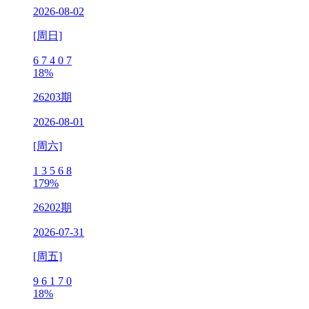
2026-08-02
[周日]
6 7 4 0 7
18%
26203期
2026-08-01
[周六]
1 3 5 6 8
179%
26202期
2026-07-31
[周五]
9 6 1 7 0
18%