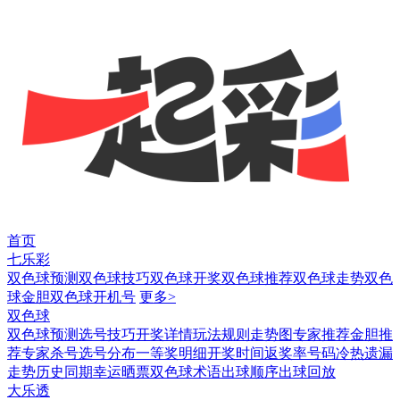
首页
七乐彩
双色球预测
双色球技巧
双色球开奖
双色球推荐
双色球走势
双色
球金胆
双色球开机号
更多>
双色球
双色球预测
选号技巧
开奖详情
玩法规则
走势图
专家推荐
金胆推
荐
专家杀号
选号分布
一等奖明细
开奖时间
返奖率
号码冷热
遗漏
走势
历史同期
幸运晒票
双色球术语
出球顺序
出球回放
大乐透