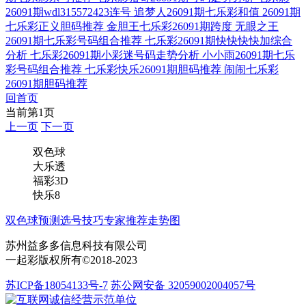
26091期wdl315572423连号
追梦人26091期七乐彩和值
26091期
七乐彩正义胆码推荐
金胆王七乐彩26091期跨度
无眼之王
26091期七乐彩号码组合推荐
七乐彩26091期快快快快加综合
分析
七乐彩26091期小彩迷号码走势分析
小小雨26091期七乐
彩号码组合推荐
七乐彩快乐26091期胆码推荐
闹闹七乐彩
26091期胆码推荐
回首页
当前第
1
页
上一页
下一页
双色球
大乐透
福彩3D
快乐8
双色球预测
选号技巧
专家推荐
走势图
苏州益多多信息科技有限公司
一起彩版权所有©2018-2023
苏ICP备18054133号-7
苏公网安备 32059002004057号