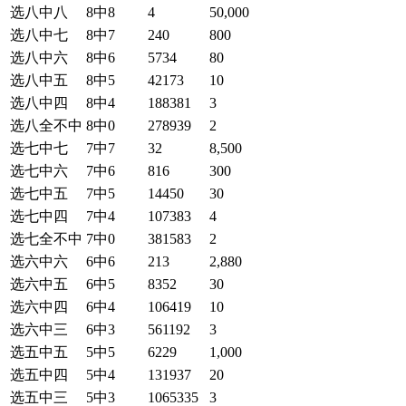
选八中八
8中8
4
50,000
选八中七
8中7
240
800
选八中六
8中6
5734
80
选八中五
8中5
42173
10
选八中四
8中4
188381
3
选八全不中
8中0
278939
2
选七中七
7中7
32
8,500
选七中六
7中6
816
300
选七中五
7中5
14450
30
选七中四
7中4
107383
4
选七全不中
7中0
381583
2
选六中六
6中6
213
2,880
选六中五
6中5
8352
30
选六中四
6中4
106419
10
选六中三
6中3
561192
3
选五中五
5中5
6229
1,000
选五中四
5中4
131937
20
选五中三
5中3
1065335
3