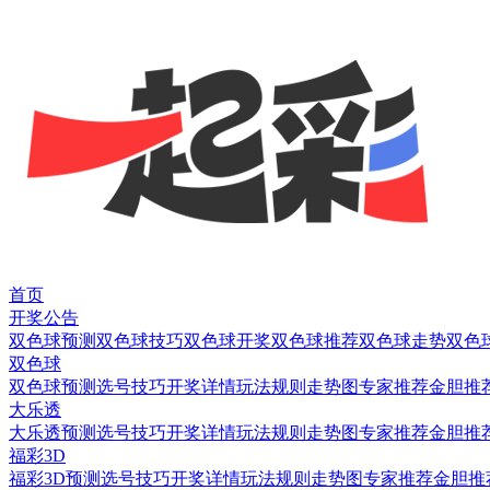
首页
开奖公告
双色球预测
双色球技巧
双色球开奖
双色球推荐
双色球走势
双色
双色球
双色球预测
选号技巧
开奖详情
玩法规则
走势图
专家推荐
金胆推
大乐透
大乐透预测
选号技巧
开奖详情
玩法规则
走势图
专家推荐
金胆推
福彩3D
福彩3D预测
选号技巧
开奖详情
玩法规则
走势图
专家推荐
金胆推