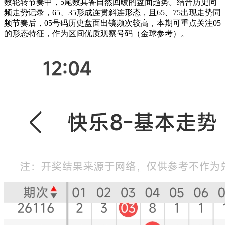
数轮转节奏中，5尾数具备自然回暖的盘面趋势。结合历史同
频走势记录，65、35形成连贯斜连形态，且65、75出现走势同
频节奏后，05号码历史盘面出镜频次较高，本期可重点关注05
的形态特征，作为区间优质观察号码（金球参考）。