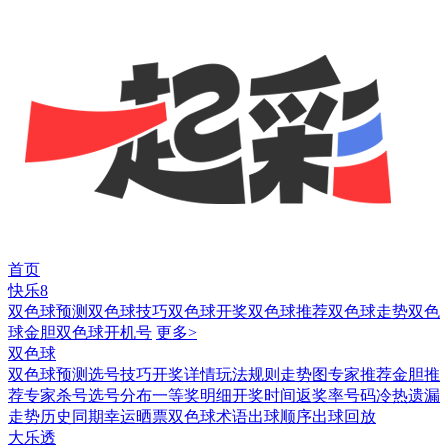
首页
快乐8
双色球预测
双色球技巧
双色球开奖
双色球推荐
双色球走势
双色
球金胆
双色球开机号
更多>
双色球
双色球预测
选号技巧
开奖详情
玩法规则
走势图
专家推荐
金胆推
荐
专家杀号
选号分布
一等奖明细
开奖时间
返奖率
号码冷热
遗漏
走势
历史同期
幸运晒票
双色球术语
出球顺序
出球回放
大乐透