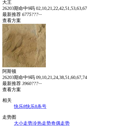
大王
26203期命中9码 02,10,21,22,42,51,53,63,67
最新推荐
67
75
?
?
?
···
查看方案
阿斯顿
26203期命中9码 09,10,21,24,38,51,60,67,74
最新推荐
39
60
?
?
?
···
查看方案
相关
快乐8
快乐8杀号
走势图
大小走势
冷热走势
奇偶走势