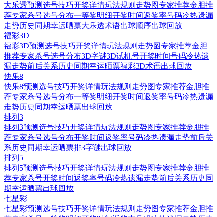
大乐透预测
选号技巧
开奖详情
玩法规则
走势图
专家推荐
金胆推
荐
专家杀号
选号分布
一等奖明细
开奖时间
返奖率
号码冷热
遗漏
走势
历史同期
幸运晒票
大乐透术语
出球顺序
出球回放
福彩3D
福彩3D预测
选号技巧
开奖详情
玩法规则
走势图
专家推荐
金胆
推荐
专家杀号
选号分布
3D字谜
3D试机号
开奖时间
号码冷热
遗
漏走势
前后关系
历史同期
幸运晒票
福彩3D术语
出球回放
快乐8
快乐8预测
选号技巧
开奖详情
玩法规则
走势图
专家推荐
金胆推
荐
专家杀号
选号分布
一等奖明细
开奖时间
返奖率
号码冷热
遗漏
走势
历史同期
幸运晒票
出球回放
排列3
排列3预测
选号技巧
开奖详情
玩法规则
走势图
专家推荐
金胆推
荐
专家杀号
选号分布
开奖时间
返奖率
号码冷热
遗漏走势
前后关
系
历史同期
幸运晒票
排3字谜
出球回放
排列5
排列5预测
选号技巧
开奖详情
玩法规则
走势图
专家推荐
金胆推
荐
专家杀号
开奖时间
返奖率
号码冷热
遗漏走势
前后关系
历史同
期
幸运晒票
出球回放
七星彩
七星彩预测
选号技巧
开奖详情
玩法规则
走势图
专家推荐
金胆推