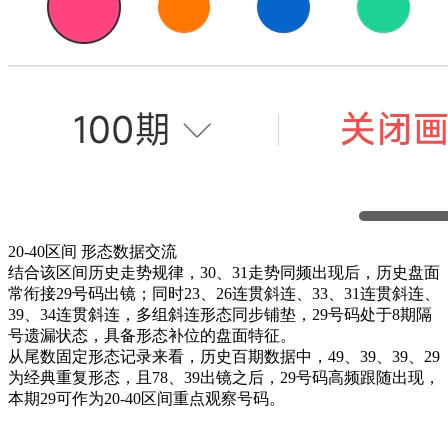
20-40区间 形态数据交流
结合该区间历史走势规律，30、31走势同频出现后，历史盘面
常衔接29号码出镜；同时23、26连贯斜连、33、31连贯斜连、
39、34连贯斜连，多组斜连形态同步铺垫，29号码处于8期隔
号遗漏状态，具备形态补位的盘面特征。
从尾数固定形态记录来看，历史百期数据中，49、39、39、29
为经典重复形态，且78、39出镜之后，29号码高频跟随出现，
本期29可作为20-40区间重点观察号码。