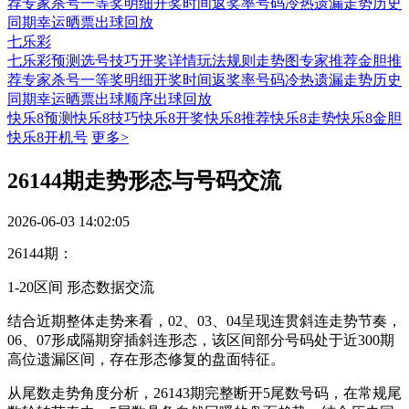
荐
专家杀号
一等奖明细
开奖时间
返奖率
号码冷热
遗漏走势
历史
同期
幸运晒票
出球回放
七乐彩
七乐彩预测
选号技巧
开奖详情
玩法规则
走势图
专家推荐
金胆推
荐
专家杀号
一等奖明细
开奖时间
返奖率
号码冷热
遗漏走势
历史
同期
幸运晒票
出球顺序
出球回放
快乐8预测
快乐8技巧
快乐8开奖
快乐8推荐
快乐8走势
快乐8金胆
快乐8开机号
更多>
26144期走势形态与号码交流
2026-06-03 14:02:05
26144期：
1-20区间 形态数据交流
结合近期整体走势来看，02、03、04呈现连贯斜连走势节奏，
06、07形成隔期穿插斜连形态，该区间部分号码处于近300期
高位遗漏区间，存在形态修复的盘面特征。
从尾数走势角度分析，26143期完整断开5尾数号码，在常规尾