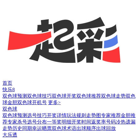
首页
快乐8
双色球预测
双色球技巧
双色球开奖
双色球推荐
双色球走势
双色
球金胆
双色球开机号
更多>
双色球
双色球预测
选号技巧
开奖详情
玩法规则
走势图
专家推荐
金胆推
荐
专家杀号
选号分布
一等奖明细
开奖时间
返奖率
号码冷热
遗漏
走势
历史同期
幸运晒票
双色球术语
出球顺序
出球回放
大乐透