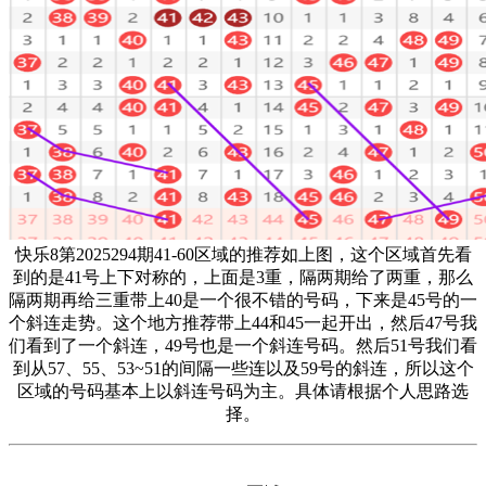
快乐8第2025294期41-60区域的推荐如上图，这个区域首先看
到的是41号上下对称的，上面是3重，隔两期给了两重，那么
隔两期再给三重带上40是一个很不错的号码，下来是45号的一
个斜连走势。这个地方推荐带上44和45一起开出，然后47号我
们看到了一个斜连，49号也是一个斜连号码。然后51号我们看
到从57、55、53~51的间隔一些连以及59号的斜连，所以这个
区域的号码基本上以斜连号码为主。具体请根据个人思路选
择。