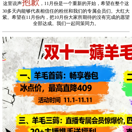
抱歉
这里说声
，11月份是一个重新的开始，希望在整个这
30多天内能够代表相信任的粉丝和我们的专属会员们。大红大
紫。希望在11月份内，把10月份大家所期待的没有完成的愿望
全部达成。我们一起同策同力。