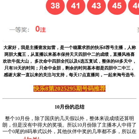
大家好，我是主播壹发如雷，是一个稳重求胜的快乐8荐号主播，人称
两胆大魔王，从直播以来基本保持天天四胆中二的成绩，直播风格喜
欢吹牛侃大山， 多次命中四胆全托以及6选五复试，整体的60多天中，
只有10天的时间；只命中金胆，剩余的时间基本都是四胆中二中三，
感谢大家一直以来的关注与支持，每天17点直播间，一起来淘号选号.
快乐8第2025295期号码推荐
10月份的总结
整个10月份，除了国庆的几天假以外，整体来说成绩还算明
朗，但是没有中得大的奖项。所以10月份除了主播本人中得了
一个0尾的8码单式以外，其他伙伴中奖的几率都不多，所以在