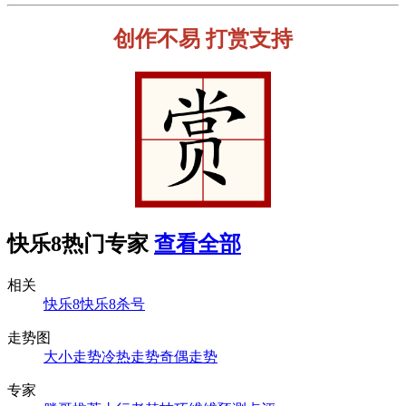
创作不易 打赏支持
快乐8热门专家
查看全部
相关
快乐8
快乐8杀号
走势图
大小走势
冷热走势
奇偶走势
专家