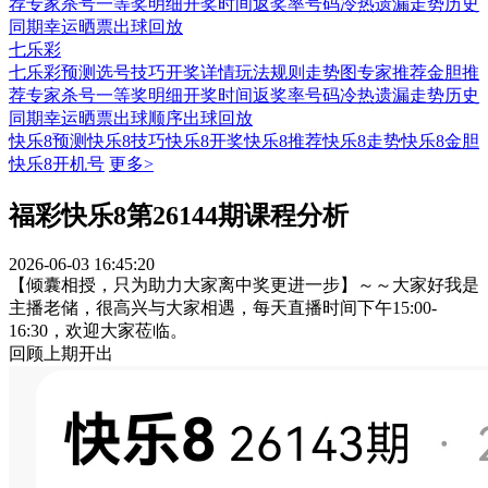
荐
专家杀号
一等奖明细
开奖时间
返奖率
号码冷热
遗漏走势
历史
同期
幸运晒票
出球回放
七乐彩
七乐彩预测
选号技巧
开奖详情
玩法规则
走势图
专家推荐
金胆推
荐
专家杀号
一等奖明细
开奖时间
返奖率
号码冷热
遗漏走势
历史
同期
幸运晒票
出球顺序
出球回放
快乐8预测
快乐8技巧
快乐8开奖
快乐8推荐
快乐8走势
快乐8金胆
快乐8开机号
更多>
福彩快乐8第26144期课程分析
2026-06-03 16:45:20
【倾囊相授，只为助力大家离中奖更进一步】～～大家好我是
主播老储，很高兴与大家相遇，每天直播时间下午15:00-
16:30，欢迎大家莅临。
回顾上期开出