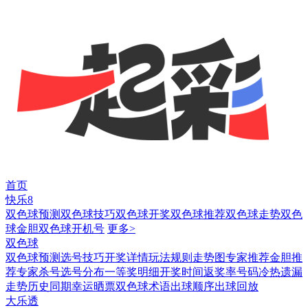
首页
快乐8
双色球预测
双色球技巧
双色球开奖
双色球推荐
双色球走势
双色
球金胆
双色球开机号
更多>
双色球
双色球预测
选号技巧
开奖详情
玩法规则
走势图
专家推荐
金胆推
荐
专家杀号
选号分布
一等奖明细
开奖时间
返奖率
号码冷热
遗漏
走势
历史同期
幸运晒票
双色球术语
出球顺序
出球回放
大乐透