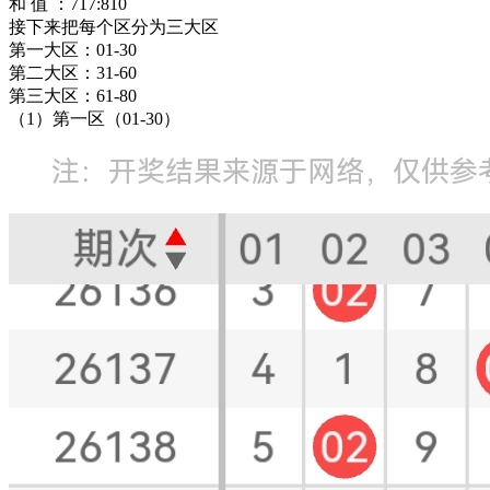
和 值 ：717:810
接下来把每个区分为三大区
第一大区：01-30
第二大区：31-60
第三大区：61-80
（1）第一区（01-30）