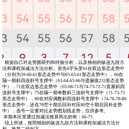
根据自己对走势图研判和经验分析，以及独创的纵连九段方
法和课程加减法方法分析。首先6字头里61在双边形态走势中
（分别为59-60-61形态走势中与65-63-61形态走势中），66在
隔一期斜四连斜号支撑中（63-64-65-66与遗漏值232形态走势
中），71在双边形态走势中（65-68-71与74-73-72-71直塞斜四
连斜号支撑中）75在隔一期奇数斜三连斜号支撑中（71-73-75
形态走势中），80在对应偶数斜四连斜号支撑中（74-76-78-80
形态走势中，还在78空十期后回补对应80空十期后回补走势
中），选号一定要对比走势图划线走势，仅供参考。
本期本区里通过加减法推算而出的有：66-75
综上所述，按照独创的纵连九段方法和课程加减法方法分
析，推荐二码如下。