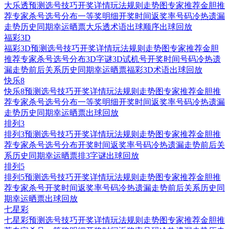
大乐透预测
选号技巧
开奖详情
玩法规则
走势图
专家推荐
金胆推
荐
专家杀号
选号分布
一等奖明细
开奖时间
返奖率
号码冷热
遗漏
走势
历史同期
幸运晒票
大乐透术语
出球顺序
出球回放
福彩3D
福彩3D预测
选号技巧
开奖详情
玩法规则
走势图
专家推荐
金胆
推荐
专家杀号
选号分布
3D字谜
3D试机号
开奖时间
号码冷热
遗
漏走势
前后关系
历史同期
幸运晒票
福彩3D术语
出球回放
快乐8
快乐8预测
选号技巧
开奖详情
玩法规则
走势图
专家推荐
金胆推
荐
专家杀号
选号分布
一等奖明细
开奖时间
返奖率
号码冷热
遗漏
走势
历史同期
幸运晒票
出球回放
排列3
排列3预测
选号技巧
开奖详情
玩法规则
走势图
专家推荐
金胆推
荐
专家杀号
选号分布
开奖时间
返奖率
号码冷热
遗漏走势
前后关
系
历史同期
幸运晒票
排3字谜
出球回放
排列5
排列5预测
选号技巧
开奖详情
玩法规则
走势图
专家推荐
金胆推
荐
专家杀号
开奖时间
返奖率
号码冷热
遗漏走势
前后关系
历史同
期
幸运晒票
出球回放
七星彩
七星彩预测
选号技巧
开奖详情
玩法规则
走势图
专家推荐
金胆推