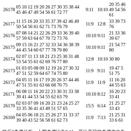
20 35 46
05 10 12 19 20 26 27 30 35 38 44
26178
9:11
10:10
49 54 56
45 46 47 49 54 56 61 72 77
61
11 15 16 20 33 35 37 39 42 46 49
33 39 73
26177
11:9
12:8
50 54 56 61 62 71 73 76 79
76
07 08 14 21 22 26 29 33 36 39 40
21 33 36
26176
10:10
9:11
57 59 63 64 67 70 72 73 76
39 67
09 15 16 21 27 32 33 34 36 38 39
21 54 77
26175
10:10
9:11
44 45 54 60 67 77 78 79 80
80
02 07 11 13 18 21 23 25 30 31 48
26174
12:8
10:10
30 80
53 54 55 61 62 69 76 77 80
01 03 05 08 09 12 19 24 27 30 32
19 47 5
26173
11:9
9:11
47 51 52 59 64 67 74 75 80
51 75
04 05 11 16 17 19 20 26 37 44 46
11 16 20
26172
11:9
11:9
47 51 55 61 63 66 68 70 75
44 55 63
06 08 11 16 20 22 23 30 31 33 38
16 20 23
26171
10:10
8:12
39 41 44 53 54 55 62 63 79
33 41
02 03 07 09 16 20 21 23 24 25 27
21 25 27
26170
15:5
6:14
33 35 36 41 43 49 51 57 65
33 43
04 05 06 18 21 25 26 27 31 33 37
21 25 31
26169
11:9
7:13
39 40 43 52 56 58 61 62 73
33 6 61