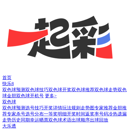
首页
快乐8
双色球预测
双色球技巧
双色球开奖
双色球推荐
双色球走势
双色
球金胆
双色球开机号
更多>
双色球
双色球预测
选号技巧
开奖详情
玩法规则
走势图
专家推荐
金胆推
荐
专家杀号
选号分布
一等奖明细
开奖时间
返奖率
号码冷热
遗漏
走势
历史同期
幸运晒票
双色球术语
出球顺序
出球回放
大乐透