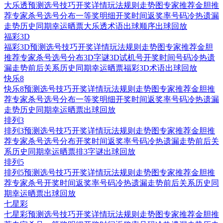
大乐透预测
选号技巧
开奖详情
玩法规则
走势图
专家推荐
金胆推
荐
专家杀号
选号分布
一等奖明细
开奖时间
返奖率
号码冷热
遗漏
走势
历史同期
幸运晒票
大乐透术语
出球顺序
出球回放
福彩3D
福彩3D预测
选号技巧
开奖详情
玩法规则
走势图
专家推荐
金胆
推荐
专家杀号
选号分布
3D字谜
3D试机号
开奖时间
号码冷热
遗
漏走势
前后关系
历史同期
幸运晒票
福彩3D术语
出球回放
快乐8
快乐8预测
选号技巧
开奖详情
玩法规则
走势图
专家推荐
金胆推
荐
专家杀号
选号分布
一等奖明细
开奖时间
返奖率
号码冷热
遗漏
走势
历史同期
幸运晒票
出球回放
排列3
排列3预测
选号技巧
开奖详情
玩法规则
走势图
专家推荐
金胆推
荐
专家杀号
选号分布
开奖时间
返奖率
号码冷热
遗漏走势
前后关
系
历史同期
幸运晒票
排3字谜
出球回放
排列5
排列5预测
选号技巧
开奖详情
玩法规则
走势图
专家推荐
金胆推
荐
专家杀号
开奖时间
返奖率
号码冷热
遗漏走势
前后关系
历史同
期
幸运晒票
出球回放
七星彩
七星彩预测
选号技巧
开奖详情
玩法规则
走势图
专家推荐
金胆推