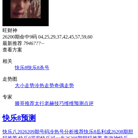
旺财神
26200期命中9码 04,25,29,37,42,45,57,59,60
最新推荐
79
46
?
?
?
···
查看方案
相关
快乐8
快乐8杀号
走势图
大小走势
冷热走势
奇偶走势
专家
滕哥推荐
太行老赫技巧
维维预测点评
快乐8预测
快乐八2026209期号码冷热号分析推荐
快乐8岳利成26208期胆