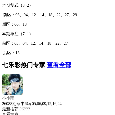
本期复式（8+2）
前区：03、04、12、14、18、22、27、29
后区：06、13
本期单注（7+1）
前区：03、04、12、14、18、22、27
后区：13
七乐彩热门专家
查看全部
小小雨
26088期命中6码 05,06,09,15,16,24
最新推荐
3
6
?
?
?
···
查看方案