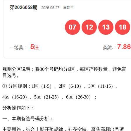
规则分区说明：将30个号码均分6区，每区严控数量，避免盲
目选号。
① 分区规则：1区（1-5）、2区（6-10）、3区（11-15）、
4区（16-20）、5区（21-25）、6区（26-30）；
分析操作如下：
一、本期备选号码分析：
主要思路，结合上期开奖规律，补齐空缺、聚焦高频出号逻