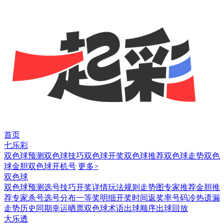
首页
七乐彩
双色球预测
双色球技巧
双色球开奖
双色球推荐
双色球走势
双色
球金胆
双色球开机号
更多>
双色球
双色球预测
选号技巧
开奖详情
玩法规则
走势图
专家推荐
金胆推
荐
专家杀号
选号分布
一等奖明细
开奖时间
返奖率
号码冷热
遗漏
走势
历史同期
幸运晒票
双色球术语
出球顺序
出球回放
大乐透