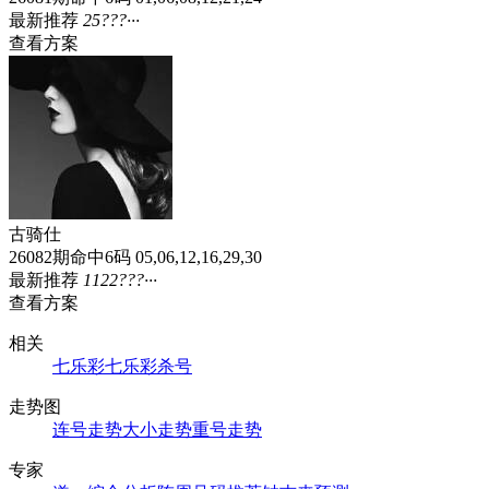
最新推荐
2
5
?
?
?
···
查看方案
古骑仕
26082期命中6码 05,06,12,16,29,30
最新推荐
11
22
?
?
?
···
查看方案
相关
七乐彩
七乐彩杀号
走势图
连号走势
大小走势
重号走势
专家