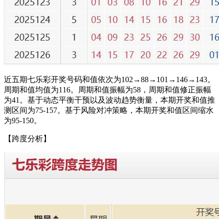
近五期七乐彩开奖号码和值依次为102→88→101→146→143。
周期和值均值为116。周期和值振幅为58，周期和值修正振幅
为41。基于动态平衡干预以及波动趋势衡量，本期开奖和值推
测区间为75-157。基于风险对冲策略，本期开奖和值区间缩水
为95-150。
【跨度分析】