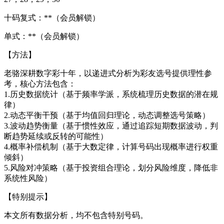
十码复式：**（会员解锁）
单式：**（会员解锁）
【方法】
老骆深耕数字彩十年，以递进式分析为彩友选号提供理性参
考，核心方法包含：
1.历史数据统计（基于频率学派，系统梳理历史数据的潜在规
律）
2.动态平衡干预（基于均值回归理论，动态调整选号策略）
3.波动趋势衡量（基于惯性效应，通过追踪短期数据波动，判
断趋势延续或反转的可能性）
4.概率补偿机制（基于大数定律，计算号码出现概率进行权重
倾斜）
5.风险对冲策略（基于投资组合理论，划分风险维度，降低非
系统性风险）
【特别提示】
本文所有数据分析，均不包含特别号码。