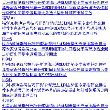
大乐透预测
选号技巧
开奖详情
玩法规则
走势图
专家推荐
金胆推
荐
专家杀号
选号分布
一等奖明细
开奖时间
返奖率
号码冷热
遗漏
走势
历史同期
幸运晒票
大乐透术语
出球顺序
出球回放
福彩3D
福彩3D预测
选号技巧
开奖详情
玩法规则
走势图
专家推荐
金胆
推荐
专家杀号
选号分布
3D字谜
3D试机号
开奖时间
号码冷热
遗
漏走势
前后关系
历史同期
幸运晒票
福彩3D术语
出球回放
快乐8
快乐8预测
选号技巧
开奖详情
玩法规则
走势图
专家推荐
金胆推
荐
专家杀号
选号分布
一等奖明细
开奖时间
返奖率
号码冷热
遗漏
走势
历史同期
幸运晒票
出球回放
排列3
排列3预测
选号技巧
开奖详情
玩法规则
走势图
专家推荐
金胆推
荐
专家杀号
选号分布
开奖时间
返奖率
号码冷热
遗漏走势
前后关
系
历史同期
幸运晒票
排3字谜
出球回放
排列5
排列5预测
选号技巧
开奖详情
玩法规则
走势图
专家推荐
金胆推
荐
专家杀号
开奖时间
返奖率
号码冷热
遗漏走势
前后关系
历史同
期
幸运晒票
出球回放
七星彩
七星彩预测
选号技巧
开奖详情
玩法规则
走势图
专家推荐
金胆推