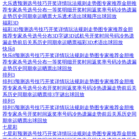
大乐透预测
选号技巧
开奖详情
玩法规则
走势图
专家推荐
金胆推
荐
专家杀号
选号分布
一等奖明细
开奖时间
返奖率
号码冷热
遗漏
走势
历史同期
幸运晒票
大乐透术语
出球顺序
出球回放
福彩3D
福彩3D预测
选号技巧
开奖详情
玩法规则
走势图
专家推荐
金胆
推荐
专家杀号
选号分布
3D字谜
3D试机号
开奖时间
号码冷热
遗
漏走势
前后关系
历史同期
幸运晒票
福彩3D术语
出球回放
快乐8
快乐8预测
选号技巧
开奖详情
玩法规则
走势图
专家推荐
金胆推
荐
专家杀号
选号分布
一等奖明细
开奖时间
返奖率
号码冷热
遗漏
走势
历史同期
幸运晒票
出球回放
排列3
排列3预测
选号技巧
开奖详情
玩法规则
走势图
专家推荐
金胆推
荐
专家杀号
选号分布
开奖时间
返奖率
号码冷热
遗漏走势
前后关
系
历史同期
幸运晒票
排3字谜
出球回放
排列5
排列5预测
选号技巧
开奖详情
玩法规则
走势图
专家推荐
金胆推
荐
专家杀号
开奖时间
返奖率
号码冷热
遗漏走势
前后关系
历史同
期
幸运晒票
出球回放
七星彩
七星彩预测
选号技巧
开奖详情
玩法规则
走势图
专家推荐
金胆推