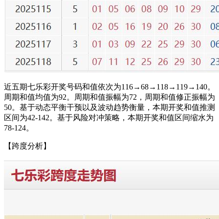
近五期七乐彩开奖号码和值依次为116→68→118→119→140。
周期和值均值为92。周期和值振幅为72，周期和值修正振幅为
50。基于动态平衡干预以及波动趋势衡量，本期开奖和值推测
区间为42-142。基于风险对冲策略，本期开奖和值区间缩水为
78-124。
【跨度分析】