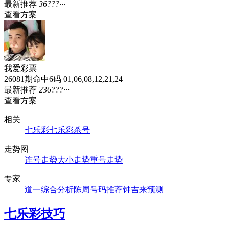
最新推荐
3
6
?
?
?
···
查看方案
我爱彩票
26081期命中6码 01,06,08,12,21,24
最新推荐
23
6
?
?
?
···
查看方案
相关
七乐彩
七乐彩杀号
走势图
连号走势
大小走势
重号走势
专家
道一综合分析
陈周号码推荐
钟吉来预测
七乐彩技巧