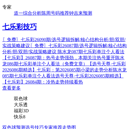
专家
道一综合分析
陈周号码推荐
钟吉来预测
七乐彩技巧
〖免费〗七乐彩26090期/选号逻辑拆解/核心结构分析/胆/双胆/
实战策略建议
〖免费〗七乐彩26087期/选号逻辑拆解/核心结构
分析/胆/双胆/实战策略建议
陈水龙087期七乐彩单注个人看法
【七乐彩】26087期：热号走势强劲，本期关注热号重开
陈水
龙086期七乐彩单注个人看法
（免费文章）【选号天尊·七乐彩
2026086期精选】
七乐彩：第2026085期小梁的走势分析
陈水龙
085期七乐彩单注个人看法
选号天尊·七乐彩2026085期精选】
【七乐彩】26084期：冷热走势持续看热
查看更多
双色球
大乐透
福彩3D
快乐8
双色球预测
选号技巧
专家推荐
走势图