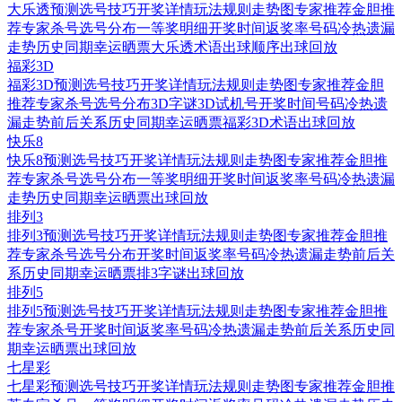
大乐透预测
选号技巧
开奖详情
玩法规则
走势图
专家推荐
金胆推
荐
专家杀号
选号分布
一等奖明细
开奖时间
返奖率
号码冷热
遗漏
走势
历史同期
幸运晒票
大乐透术语
出球顺序
出球回放
福彩3D
福彩3D预测
选号技巧
开奖详情
玩法规则
走势图
专家推荐
金胆
推荐
专家杀号
选号分布
3D字谜
3D试机号
开奖时间
号码冷热
遗
漏走势
前后关系
历史同期
幸运晒票
福彩3D术语
出球回放
快乐8
快乐8预测
选号技巧
开奖详情
玩法规则
走势图
专家推荐
金胆推
荐
专家杀号
选号分布
一等奖明细
开奖时间
返奖率
号码冷热
遗漏
走势
历史同期
幸运晒票
出球回放
排列3
排列3预测
选号技巧
开奖详情
玩法规则
走势图
专家推荐
金胆推
荐
专家杀号
选号分布
开奖时间
返奖率
号码冷热
遗漏走势
前后关
系
历史同期
幸运晒票
排3字谜
出球回放
排列5
排列5预测
选号技巧
开奖详情
玩法规则
走势图
专家推荐
金胆推
荐
专家杀号
开奖时间
返奖率
号码冷热
遗漏走势
前后关系
历史同
期
幸运晒票
出球回放
七星彩
七星彩预测
选号技巧
开奖详情
玩法规则
走势图
专家推荐
金胆推