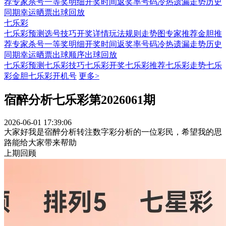
荐
专家杀号
一等奖明细
开奖时间
返奖率
号码冷热
遗漏走势
历史
同期
幸运晒票
出球回放
七乐彩
七乐彩预测
选号技巧
开奖详情
玩法规则
走势图
专家推荐
金胆推
荐
专家杀号
一等奖明细
开奖时间
返奖率
号码冷热
遗漏走势
历史
同期
幸运晒票
出球顺序
出球回放
七乐彩预测
七乐彩技巧
七乐彩开奖
七乐彩推荐
七乐彩走势
七乐
彩金胆
七乐彩开机号
更多>
宿醉分析七乐彩第2026061期
2026-06-01 17:39:06
大家好我是宿醉分析转注数字彩分析的一位彩民，希望我的思
路能给大家带来帮助
上期回顾