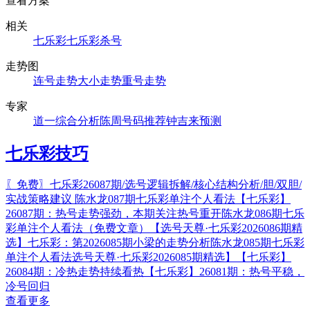
查看方案
相关
七乐彩
七乐彩杀号
走势图
连号走势
大小走势
重号走势
专家
道一综合分析
陈周号码推荐
钟吉来预测
七乐彩技巧
〖免费〗七乐彩26087期/选号逻辑拆解/核心结构分析/胆/双胆/
实战策略建议
陈水龙087期七乐彩单注个人看法
【七乐彩】
26087期：热号走势强劲，本期关注热号重开
陈水龙086期七乐
彩单注个人看法
（免费文章）【选号天尊·七乐彩2026086期精
选】
七乐彩：第2026085期小梁的走势分析
陈水龙085期七乐彩
单注个人看法
选号天尊·七乐彩2026085期精选】
【七乐彩】
26084期：冷热走势持续看热
【七乐彩】26081期：热号平稳，
冷号回归
查看更多