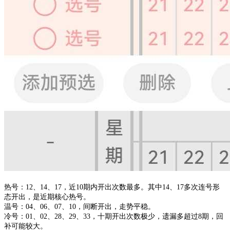
热号：12、14、17，近10期内开出次数最多。其中14、17多次连号形
态开出，是近期核心热号。
温号：04、06、07、10，间断开出，走势平稳。
冷号：01、02、28、29、33，十期开出次数极少，遗漏多超过8期，回
补可能较大。