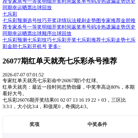
荐
专家杀号
一等奖明细
开奖时间
返奖率
号码冷热
遗漏走势
历史
同期
幸运晒票
出球回放
七乐彩
七乐彩预测
选号技巧
开奖详情
玩法规则
走势图
专家推荐
金胆推
荐
专家杀号
一等奖明细
开奖时间
返奖率
号码冷热
遗漏走势
历史
同期
幸运晒票
出球顺序
出球回放
七乐彩预测
七乐彩技巧
七乐彩开奖
七乐彩推荐
七乐彩走势
七乐
彩金胆
七乐彩开机号
更多>
26077期红单天就亮七乐彩杀号推荐
2026-07-07 07:01:52
专家红单天就亮七乐彩命中26067期5个红球。
红单天就亮：最近一段时间态势劲爆，中奖率高达80%，本期
看好大号。
七乐彩26076期开奖结果01 02 07 13 16 19 22 + 03，三区比
3:3:1，大小比3:4，和值尾0，奇偶比4:3。