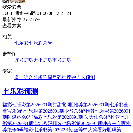
我爱彩票
26081期命中6码 01,06,08,12,21,24
最新推荐
23
6
?
?
?
···
查看方案
相关
七乐彩
七乐彩杀号
走势图
连号走势
大小走势
重号走势
专家
道一综合分析
陈周号码推荐
钟吉来预测
七乐彩预测
福彩七乐彩第2026091期甜甜爸3胆推荐
第2026091期七乐彩萱
萱宝杀3码
七乐彩第2026091期少爷杀6码推荐
七乐彩第2026091
期阿建必杀6码
福彩七乐彩第2026091期 吴大仙杀6码推荐
七乐
彩第2026091期温纯号码精选
七乐彩第2026091期钟吉来专家推
荐绝杀6码
福彩七乐彩第2026091期坐等中大奖看好胆码
第