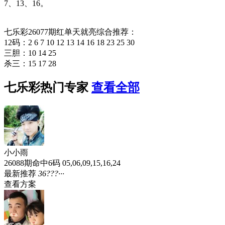
7、13、16。
七乐彩26077期红单天就亮综合推荐：
12码：2 6 7 10 12 13 14 16 18 23 25 30
三胆：10 14 25
杀三：15 17 28
七乐彩热门专家
查看全部
小小雨
26088期命中6码 05,06,09,15,16,24
最新推荐
3
6
?
?
?
···
查看方案