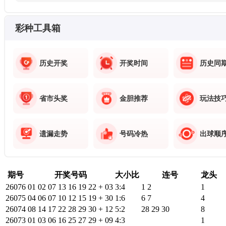
期号
开奖号码
大小比
连号
龙头
26076
01 02 07 13 16 19 22 + 03
3:4
1 2
1
26075
04 06 07 10 12 15 19 + 30
1:6
6 7
4
26074
08 14 17 22 28 29 30 + 12
5:2
28 29 30
8
26073
01 03 06 16 25 27 29 + 09
4:3
1