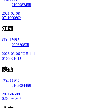
21020834期
2021-02-08
07
11
09
06
02
江西
江西15选5
2026208期
2026-08-06 [星期四]
01
06
07
10
12
陕西
陕西11选5
21020844期
2021-02-08
02
04
08
03
07