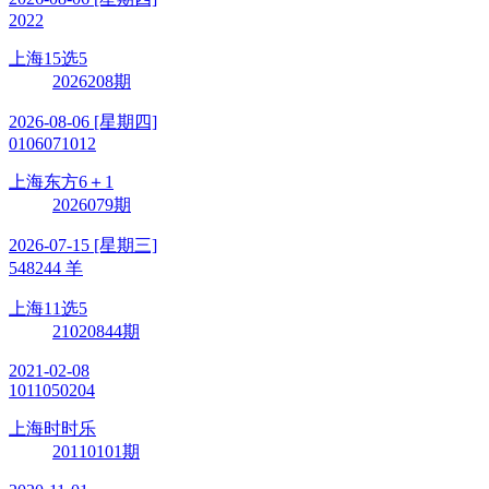
2
0
2
2
上海15选5
2026208期
2026-08-06 [星期四]
01
06
07
10
12
上海东方6＋1
2026079期
2026-07-15 [星期三]
5
4
8
2
4
4
羊
上海11选5
21020844期
2021-02-08
10
11
05
02
04
上海时时乐
20110101期