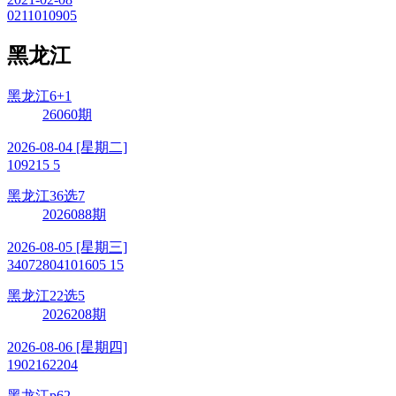
02
11
01
09
05
黑龙江
黑龙江6+1
26060期
2026-08-04 [星期二]
1
0
9
2
1
5
5
黑龙江36选7
2026088期
2026-08-05 [星期三]
34
07
28
04
10
16
05
15
黑龙江22选5
2026208期
2026-08-06 [星期四]
19
02
16
22
04
黑龙江p62