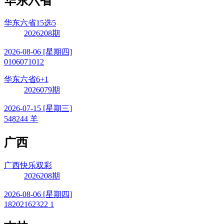
华东六省
华东六省15选5
2026208期
2026-08-06 [星期四]
01
06
07
10
12
华东六省6+1
2026079期
2026-07-15 [星期三]
5
4
8
2
4
4
羊
广西
广西快乐双彩
2026208期
2026-08-06 [星期四]
18
20
2
16
23
22
1