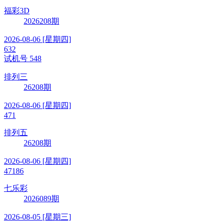
福彩3D
2026208期
2026-08-06 [星期四]
6
3
2
试机号
5
4
8
排列三
26208期
2026-08-06 [星期四]
4
7
1
排列五
26208期
2026-08-06 [星期四]
4
7
1
8
6
七乐彩
2026089期
2026-08-05 [星期三]