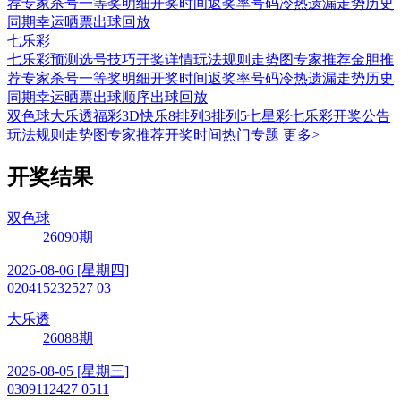
荐
专家杀号
一等奖明细
开奖时间
返奖率
号码冷热
遗漏走势
历史
同期
幸运晒票
出球回放
七乐彩
七乐彩预测
选号技巧
开奖详情
玩法规则
走势图
专家推荐
金胆推
荐
专家杀号
一等奖明细
开奖时间
返奖率
号码冷热
遗漏走势
历史
同期
幸运晒票
出球顺序
出球回放
双色球
大乐透
福彩3D
快乐8
排列3
排列5
七星彩
七乐彩
开奖公告
玩法规则
走势图
专家推荐
开奖时间
热门专题
更多>
开奖结果
双色球
26090期
2026-08-06 [星期四]
02
04
15
23
25
27
03
大乐透
26088期
2026-08-05 [星期三]
03
09
11
24
27
05
11