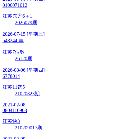
01
06
07
10
12
江苏东方6＋1
2026079期
2026-07-15 [星期三]
5
4
8
2
4
4
羊
江苏7位数
26120期
2026-08-06 [星期四]
6
7
7
8
0
1
4
江苏11选5
21020823期
2021-02-08
08
04
11
09
03
江苏快3
210209017期
2021-02-09