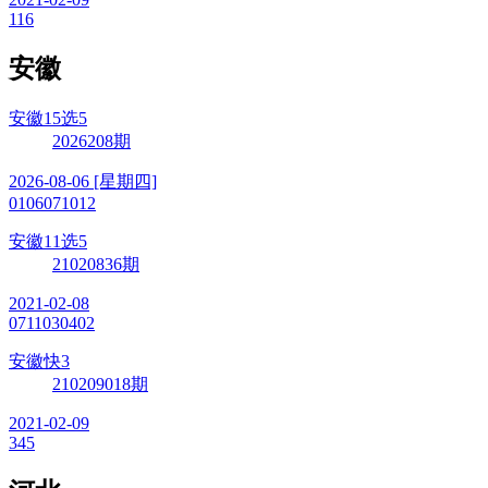
1
1
6
安徽
安徽15选5
2026208期
2026-08-06 [星期四]
01
06
07
10
12
安徽11选5
21020836期
2021-02-08
07
11
03
04
02
安徽快3
210209018期
2021-02-09
3
4
5