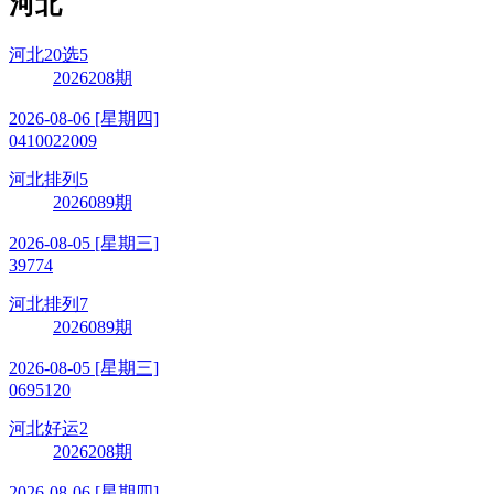
河北
河北20选5
2026208期
2026-08-06 [星期四]
04
10
02
20
09
河北排列5
2026089期
2026-08-05 [星期三]
3
9
7
7
4
河北排列7
2026089期
2026-08-05 [星期三]
0
6
9
5
1
2
0
河北好运2
2026208期
2026-08-06 [星期四]