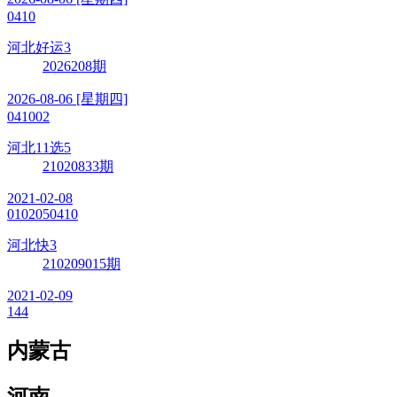
04
10
河北好运3
2026208期
2026-08-06 [星期四]
04
10
02
河北11选5
21020833期
2021-02-08
01
02
05
04
10
河北快3
210209015期
2021-02-09
1
4
4
内蒙古