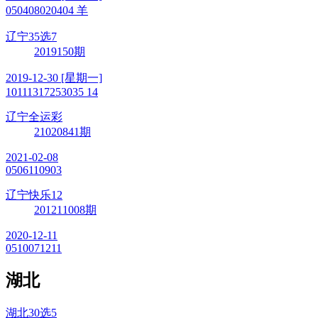
05
04
08
02
04
04
羊
辽宁35选7
2019150期
2019-12-30 [星期一]
10
11
13
17
25
30
35
14
辽宁全运彩
21020841期
2021-02-08
05
06
11
09
03
辽宁快乐12
201211008期
2020-12-11
05
10
07
12
11
湖北
湖北30选5