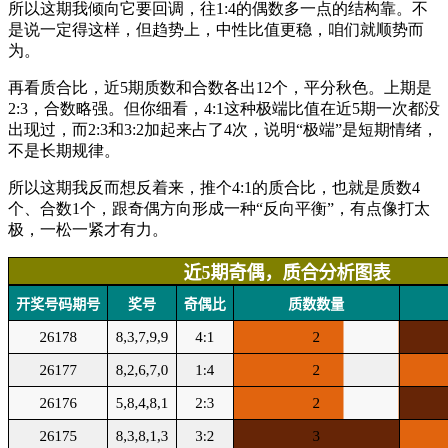
所以这期我倾向它要回调，往1:4的偶数多一点的结构靠。不
是说一定得这样，但趋势上，中性比值更稳，咱们就顺势而
为。
再看质合比，近5期质数和合数各出12个，平分秋色。上期是
2:3，合数略强。但你细看，4:1这种极端比值在近5期一次都没
出现过，而2:3和3:2加起来占了4次，说明“极端”是短期情绪，
不是长期规律。
所以这期我反而想反着来，推个4:1的质合比，也就是质数4
个、合数1个，跟奇偶方向形成一种“反向平衡”，有点像打太
极，一松一紧才有力。