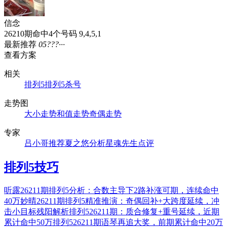
信念
26210期命中4个号码 9,4,5,1
最新推荐
0
5
?
?
?
···
查看方案
相关
排列5
排列5杀号
走势图
大小走势
和值走势
奇偶走势
专家
吕小哥推荐
夏之悠分析
星魂先生点评
排列5技巧
听露26211期排列5分析：合数主导下2路补涨可期，连续命中
40万
妙晴26211期排列5精准推演：奇偶回补+大跨度延续，冲
击小目标
残阳解析排列526211期：质合修复+重号延续，近期
累计命中50万
排列526211期语琴再追大奖，前期累计命中20万