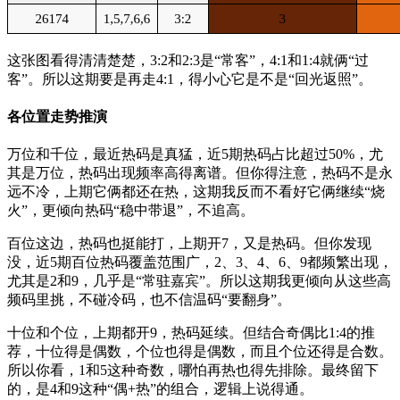
这张图看得清清楚楚，3:2和2:3是“常客”，4:1和1:4就俩“过
客”。所以这期要是再走4:1，得小心它是不是“回光返照”。
各位置走势推演
万位和千位，最近热码是真猛，近5期热码占比超过50%，尤
其是万位，热码出现频率高得离谱。但你得注意，热码不是永
远不冷，上期它俩都还在热，这期我反而不看好它俩继续“烧
火”，更倾向热码“稳中带退”，不追高。
百位这边，热码也挺能打，上期开7，又是热码。但你发现
没，近5期百位热码覆盖范围广，2、3、4、6、9都频繁出现，
尤其是2和9，几乎是“常驻嘉宾”。所以这期我更倾向从这些高
频码里挑，不碰冷码，也不信温码“要翻身”。
十位和个位，上期都开9，热码延续。但结合奇偶比1:4的推
荐，十位得是偶数，个位也得是偶数，而且个位还得是合数。
所以你看，1和5这种奇数，哪怕再热也得先排除。最终留下
的，是4和9这种“偶+热”的组合，逻辑上说得通。