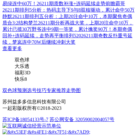
易绿连中60万！26211期质数补涨+连码延续走势前瞻
霸哥
26211期排列5分析：热码主导下9与8双核驱动，累计命中50万
静默26211期排列五分析：上期20注命中10万，本期聚焦奇偶
质合3:2结构
梦兰26211期分析再战大奖，上期20注命中10万，
累计已揽30万
野爷连中9期一等奖，累计擒奖90万！本期奇偶
回补+连码延续，走势再平衡
排列52026211期奇数反扑重号延
续，梦岚连中70W后继续冲刺大奖
查看更多
双色球
大乐透
福彩3D
快乐8
双色球预测
选号技巧
专家推荐
走势图
苏州益多多信息科技有限公司
一起彩版权所有©2018-2023
苏ICP备18054133号-7
苏公网安备 32059002004057号