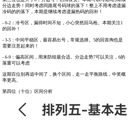
分边走势！同时考虑同路尾号码球的落下！整上不用考虑遗漏
冷码的的落下，本期是继续考虑遗漏热码的回补！
- 0-2：冷号区，漏得时间不短，小心突然回马枪。本期关注1
的回补！
- 3-5：中间平稳区，最容易出号，常规选择。5的回首掏也是
需要注意起来的！
- 6-9：偏高区间，用来防组最合适。分边走势7可以关注，6的
落重可以考虑
这期百位别再追中间了，换个区间，走一走平衡路线，中奖概
率更高。
第四位（十位）区间分析