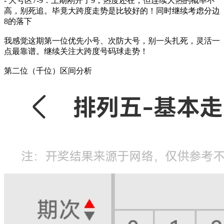
- 大号区7-9：上期刚开了9，热度还在，但连续大热的概率不
高，别死追。毕竟大跨度走势是比较好的！同时继续考虑分边
8的落下
我感觉这期第一位优先小号、次防大号，别一头扎死，灵活一
点最靠谱。继续关注大跨度号码球走势！
第二位（千位）区间分析