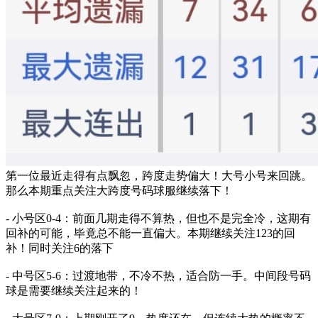
第一位最近走得有点飘忽，跨度走势偏大！大号小号来回跳。
那么本期重点关注大跨度号码球服继续落下！
- 小号区0-4：前面几期走得不算热，但也不是完全冷，这期有
回补的可能，毕竟总不能一直偏大。本期继续关注123的回
补！同时关注6的落下
- 中号区5-6：过渡地带，不冷不热，适合防一手。中间段号码
球是需要继续关注起来的！