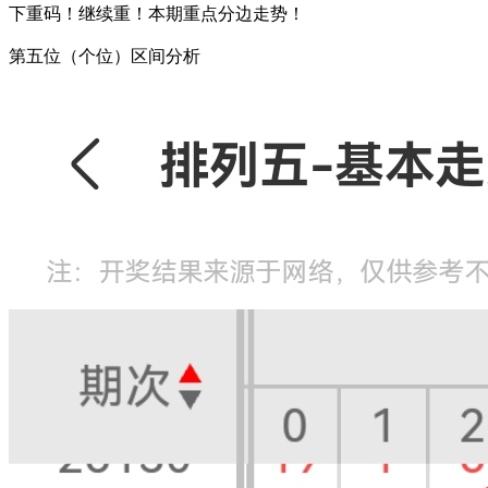
下重码！继续重！本期重点分边走势！
第五位（个位）区间分析