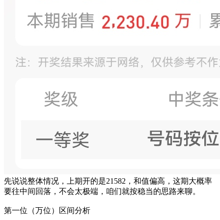
先说说整体情况，上期开的是21582，和值偏高，这期大概率
要往中间回落，不会太极端，咱们就按稳当的思路来聊。
第一位（万位）区间分析