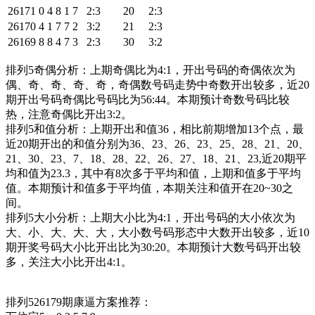
26171
0 4 8 1 7
2:3
20
2:3
26170
4 1 7 7 2
3:2
21
2:3
26169
8 8 4 7 3
2:3
30
3:2
排列5奇偶分析：上期奇偶比为4:1，开出号码的奇偶依次为
偶、奇、奇、奇、奇，奇偶数号码走势中奇数开出较多，近20
期开出号码奇偶比号码比为56:44。本期预计奇数号码比较
热，注意奇偶比开出3:2。
排列5和值分析：上期开出和值36，相比前期增加13个点，最
近20期开出的和值分别为36、23、26、23、25、28、21、20、
21、30、23、7、18、28、22、26、27、18、21、23,近20期平
均和值为23.3，其中有8次多于平均和值，上期和值多于平均
值。本期预计和值多于平均值，本期关注和值开在20~30之
间。
排列5大小分析：上期大小比为4:1，开出号码的大小依次为
大、小、大、大、大，大小数号码形态中大数开出较多，近10
期开奖号码大小比开出比为30:20。本期预计大数号码开出较
多，关注大小比开出4:1。
排列526179期康逼方案推荐：