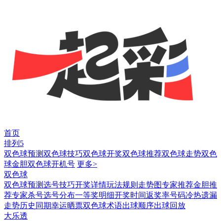
首页
排列5
双色球预测
双色球技巧
双色球开奖
双色球推荐
双色球走势
双色
球金胆
双色球开机号
更多>
双色球
双色球预测
选号技巧
开奖详情
玩法规则
走势图
专家推荐
金胆推
荐
专家杀号
选号分布
一等奖明细
开奖时间
返奖率
号码冷热
遗漏
走势
历史同期
幸运晒票
双色球术语
出球顺序
出球回放
大乐透