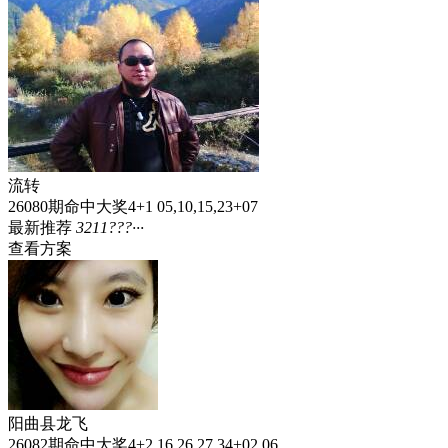
流转
26080期命中大奖4+1 05,10,15,23+07
最新推荐
32
11
?
?
?
···
查看方案
阳曲县龙飞
26082期命中大奖4+2 16,26,27,34+02,06