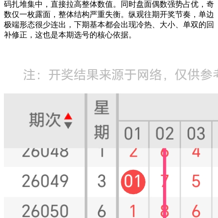
码扎堆集中，直接拉高整体数值。同时盘面偶数强势占优，奇
数仅一枚露面，整体结构严重失衡。纵观往期开奖节奏，单边
极端形态很少连出，下期基本都会出现冷热、大小、单双的回
补修正，这也是本期选号的核心依据。