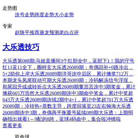
走势图
连号走势
跨度走势
大小走势
专家
赵陕平推荐
唐龙预测
老白点评
大乐透技巧
大乐透第088期:马姐直播间3个红胆全中，蓝胆下1！我的守号
红11蓝11全下，圈
梓玄大乐透26089期：奇偶回补+0路冷出，
5+2助你上岸
大乐透26089期洋哥连中后区，累计擒奖712万，
本期龙头凤尾联动可期
大乐透26089期：冷码解冻信号浮现，
和尾回升或成转折点
大乐透26089期董浩言连中3期奖金，累计
擒获665万
浩然大乐透26089期连中3期命中奖金，累计中奖超
643万
大乐透26089期连续2期中4+1，累计中奖超701万
大乐透
26089期：冷转热+质数主导，跨度回落至23左右
翰海大乐透
26089期连中3期，奇偶再平衡重号延续
089期大乐透：上期明
确指出就看1～9配的8跨，蓝球4码命中，集合啦冲锋啦
查看更多
双色球