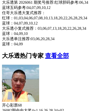
大乐透第 2026061 期奖号推荐:红球胆码参考:06,34
蓝球五码参考:04,07,09,10,12
任哥大乐透大复式推荐：
红球：01,03,04,06,07,08,10,13,18,20,22,26,28,29,34
蓝球：04,07,09,10,12
大乐透小复式推荐：03,06,07,13,18,20,22,26,28,34
蓝球：04,09,10
大乐透单注推荐:03,06,20,28,34
蓝球：04,09
大乐透热门专家
查看全部
开心彩票68
26082期命中大奖4+1 16,26,28,34+02