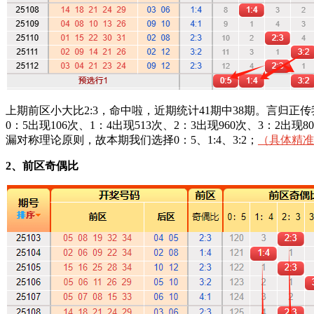
上期前区小大比2:3
，命中啦，近期统计41期中38期。言归正
0
：
5
出现
106
次、
1
：
4
出现
513
次、
2
：
3
出现
960
次、
3
：
2
出现
80
漏对称理论原则，故本期我们选择
0：5、1:4、3:2
；
（具体精准
2
、前区奇偶比