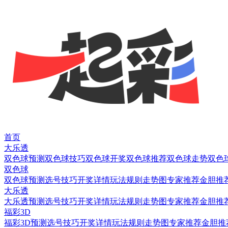
首页
大乐透
双色球预测
双色球技巧
双色球开奖
双色球推荐
双色球走势
双色
双色球
双色球预测
选号技巧
开奖详情
玩法规则
走势图
专家推荐
金胆推
大乐透
大乐透预测
选号技巧
开奖详情
玩法规则
走势图
专家推荐
金胆推
福彩3D
福彩3D预测
选号技巧
开奖详情
玩法规则
走势图
专家推荐
金胆推