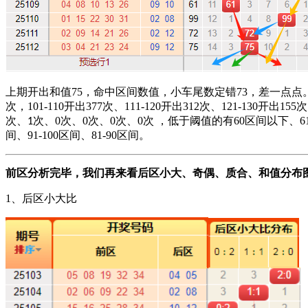
上期开出和值
75，命中区间数值，小车尾数定错73，差一点
次，
101-110
开出
377
次、
111-120
开出
312
次、
121-130
开出
155
次
次、
次、
0
次、
0
次、
0
次、
0
次
，低于阈值的有
60
区间以下、
6
1
间、91-100区间、81-90区间。
前区分析完毕，我们再来看后区小大、奇偶、质合、和值分布
1、后区小大比