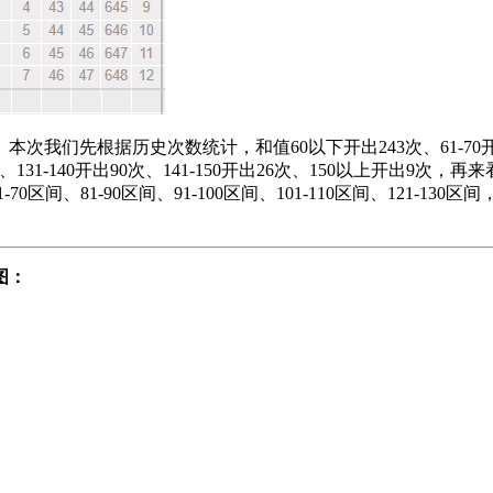
点。本次我们先根据历史次数统计，和值
60
以下开出
243
次、
61-70
、
131-140
开出
90
次、
141-150
开出
26
次、
150
以上开出
9
次，再来
1-70
区间、
81-90
区间、
91-100
区间、
101-110
区间、
121-130
区间
图：