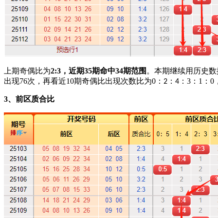
上期奇偶比为
2:3，近期35期命中34期范围
。本期继续用历史数
出现
76
次，再看近
10
期奇偶比出现次数比为
0
：
：
：
3
：
1
：
0
2
4
3
、前区质合比