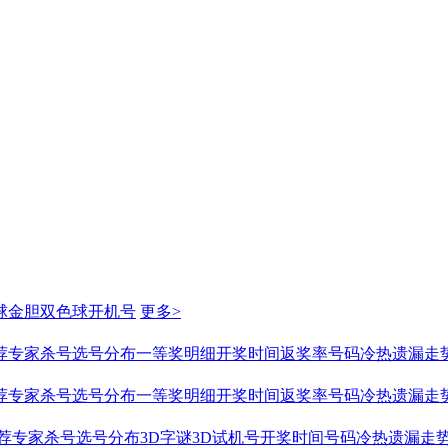
球金胆
双色球开机号
更多>
荐
专家杀号
选号分布
一等奖明细
开奖时间
返奖率
号码冷热
遗漏走
荐
专家杀号
选号分布
一等奖明细
开奖时间
返奖率
号码冷热
遗漏走
荐
专家杀号
选号分布
3D字谜
3D试机号
开奖时间
号码冷热
遗漏走