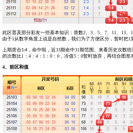
此区普及部分彩友一些基本知识：质数
2
、
3
、
5
、
7
、
11
、
13
、
1
由于
1
从数学角度上说是自然数，我们为了方便区分，暂时把
1
上期质合
，命中啦，近33期命中31期范围。来看历史次数统
1:4
的次数比
1
：
4
：
4
：
1
：
0
：
0
，冷值
5
：
0
暂时放弃，再结合图形
4
、前区和值