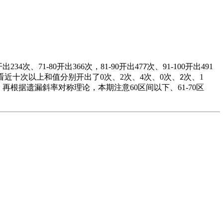
开出
234
次、
71-80
开出
366
次，
81-90
开出
47
次、
91-100
开出
491
7
看近十次以上和值分别开出了
0
次、
2
次、
4
次、
0
次、
次、
1
2
，再根据遗漏斜率对称理论，
本期注意60区间以下、61-70区