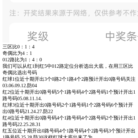
三区比0：1：4
奇偶比为4：1
012路比为1：4：0
我们可以从红1到红5中012路定位分析选出大底，在用三区比
奇偶比选出号码
红球1位近十期开出3个0路2个1路4个2路预计开出0路号码关注
03.06.09.12.防04
红2位近十期开出0路号码5个1路号码4个2路号码1个预计开出1
路号码05.08.11.14.
红球3位近十期开出0路号码2个1路号码1个2路号码6个预计开
出0路号码21.24.27.防22
红4位近十期开出0路号码4个1路号码4个2路号码2个预计开出1
路号码22.25.28.31
红五位近十期开出0路号码4个1路号码4个2路号码3个预计开出
1路号码.25.28.防30这样红球大底出来了为