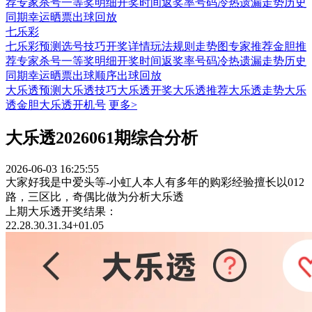
荐
专家杀号
一等奖明细
开奖时间
返奖率
号码冷热
遗漏走势
历史
同期
幸运晒票
出球回放
七乐彩
七乐彩预测
选号技巧
开奖详情
玩法规则
走势图
专家推荐
金胆推
荐
专家杀号
一等奖明细
开奖时间
返奖率
号码冷热
遗漏走势
历史
同期
幸运晒票
出球顺序
出球回放
大乐透预测
大乐透技巧
大乐透开奖
大乐透推荐
大乐透走势
大乐
透金胆
大乐透开机号
更多>
大乐透2026061期综合分析
2026-06-03 16:25:55
大家好我是中爱头等-小虹人本人有多年的购彩经验擅长以012
路，三区比，奇偶比做为分析大乐透
上期大乐透开奖结果：
22.28.30.31.34+01.05