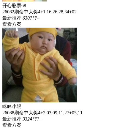
开心彩票68
26082期命中大奖4+1 16,26,28,34+02
最新推荐
6
30
?
?
?
···
查看方案
眯眯小眼
26088期命中大奖4+2 03,09,11,27+05,11
最新推荐
33
24
?
?
?
···
查看方案