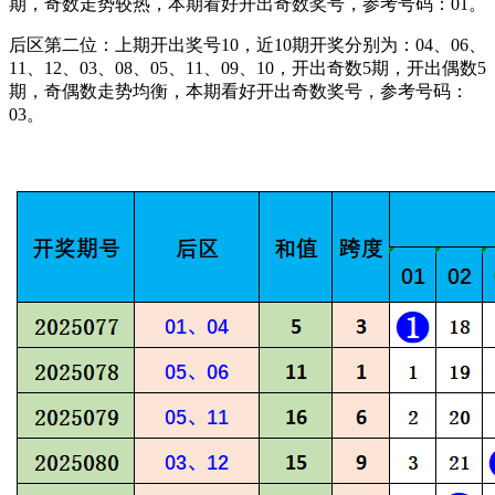
期，奇数走势较热，本期看好开出奇数奖号，参考号码：01。
后区第二位：上期开出奖号10，近10期开奖分别为：04、06、
11、12、03、08、05、11、09、10，开出奇数5期，开出偶数5
期，奇偶数走势均衡，本期看好开出奇数奖号，参考号码：
03。