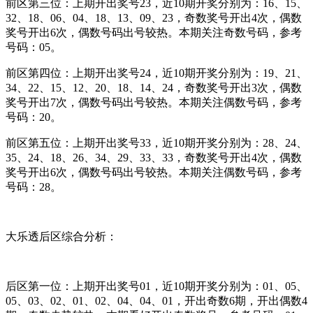
前区第三位：上期开出奖号23，近10期开奖分别为：16、15、
32、18、06、04、18、13、09、23，奇数奖号开出4次，偶数
奖号开出6次，偶数号码出号较热。本期关注奇数号码，参考
号码：05。
前区第四位：上期开出奖号24，近10期开奖分别为：19、21、
34、22、15、12、20、18、14、24，奇数奖号开出3次，偶数
奖号开出7次，偶数号码出号较热。本期关注偶数号码，参考
号码：20。
前区第五位：上期开出奖号33，近10期开奖分别为：28、24、
35、24、18、26、34、29、33、33，奇数奖号开出4次，偶数
奖号开出6次，偶数号码出号较热。本期关注偶数号码，参考
号码：28。
大乐透后区综合分析：
后区第一位：上期开出奖号01，近10期开奖分别为：01、05、
05、03、02、01、02、04、04、01，开出奇数6期，开出偶数4