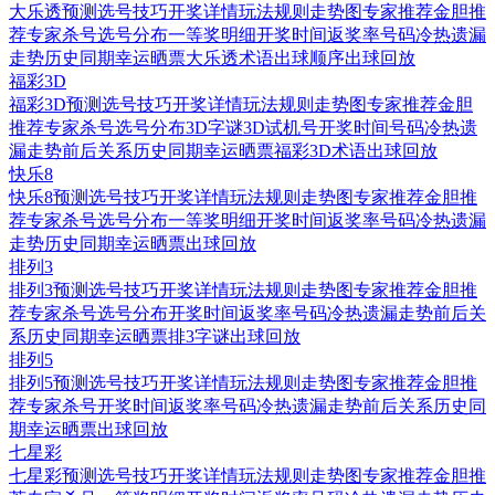
大乐透预测
选号技巧
开奖详情
玩法规则
走势图
专家推荐
金胆推
荐
专家杀号
选号分布
一等奖明细
开奖时间
返奖率
号码冷热
遗漏
走势
历史同期
幸运晒票
大乐透术语
出球顺序
出球回放
福彩3D
福彩3D预测
选号技巧
开奖详情
玩法规则
走势图
专家推荐
金胆
推荐
专家杀号
选号分布
3D字谜
3D试机号
开奖时间
号码冷热
遗
漏走势
前后关系
历史同期
幸运晒票
福彩3D术语
出球回放
快乐8
快乐8预测
选号技巧
开奖详情
玩法规则
走势图
专家推荐
金胆推
荐
专家杀号
选号分布
一等奖明细
开奖时间
返奖率
号码冷热
遗漏
走势
历史同期
幸运晒票
出球回放
排列3
排列3预测
选号技巧
开奖详情
玩法规则
走势图
专家推荐
金胆推
荐
专家杀号
选号分布
开奖时间
返奖率
号码冷热
遗漏走势
前后关
系
历史同期
幸运晒票
排3字谜
出球回放
排列5
排列5预测
选号技巧
开奖详情
玩法规则
走势图
专家推荐
金胆推
荐
专家杀号
开奖时间
返奖率
号码冷热
遗漏走势
前后关系
历史同
期
幸运晒票
出球回放
七星彩
七星彩预测
选号技巧
开奖详情
玩法规则
走势图
专家推荐
金胆推