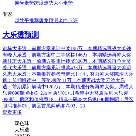
连号走势
跨度走势
大小走势
专家
赵陕平推荐
唐龙预测
老白点评
大乐透预测
刘栋大乐透：前期方案累计中奖196万，本期精选再战大奖
钱
海峰大乐透：前期方案中二等奖揽146万，本期精选再冲大奖
韩佳琪大乐透：前期方案累计揽奖506万，本期精选再争大奖
姜欣大乐透：前期方案累计揽奖433万，本期精选再追大奖
迈
久忠大乐透：本期推荐参考奇偶比1：4，努力冲大奖
陈浩大乐
透：前期解读中二等奖,揽奖11万，本期再战大奖
云涛大乐
透：前期累计解读中1202万，本期精准分析再冲大奖。
周横大
乐透090期:单挑5+2后区两码01+11希望中大奖
袁军师大乐透
090期：后区和值推荐18，精选一码08
大乐透090期舞昭：后区
胆码推荐05，前区首尾两码参考03、23
查看更多
双色球
大乐透