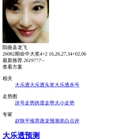
阳曲县龙飞
26082期命中大奖4+2 16,26,27,34+02,06
最新推荐
26
19
?
?
?
···
查看方案
相关
大乐透
大乐透头奖
大乐透杀号
走势图
连号走势
跨度走势
大小走势
专家
赵陕平推荐
唐龙预测
老白点评
大乐透预测