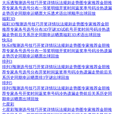
大乐透预测
选号技巧
开奖详情
玩法规则
走势图
专家推荐
金胆推
荐
专家杀号
选号分布
一等奖明细
开奖时间
返奖率
号码冷热
遗漏
走势
历史同期
幸运晒票
大乐透术语
出球顺序
出球回放
福彩3D
福彩3D预测
选号技巧
开奖详情
玩法规则
走势图
专家推荐
金胆
推荐
专家杀号
选号分布
3D字谜
3D试机号
开奖时间
号码冷热
遗
漏走势
前后关系
历史同期
幸运晒票
福彩3D术语
出球回放
快乐8
快乐8预测
选号技巧
开奖详情
玩法规则
走势图
专家推荐
金胆推
荐
专家杀号
选号分布
一等奖明细
开奖时间
返奖率
号码冷热
遗漏
走势
历史同期
幸运晒票
出球回放
排列3
排列3预测
选号技巧
开奖详情
玩法规则
走势图
专家推荐
金胆推
荐
专家杀号
选号分布
开奖时间
返奖率
号码冷热
遗漏走势
前后关
系
历史同期
幸运晒票
排3字谜
出球回放
排列5
排列5预测
选号技巧
开奖详情
玩法规则
走势图
专家推荐
金胆推
荐
专家杀号
开奖时间
返奖率
号码冷热
遗漏走势
前后关系
历史同
期
幸运晒票
出球回放
七星彩
七星彩预测
选号技巧
开奖详情
玩法规则
走势图
专家推荐
金胆推