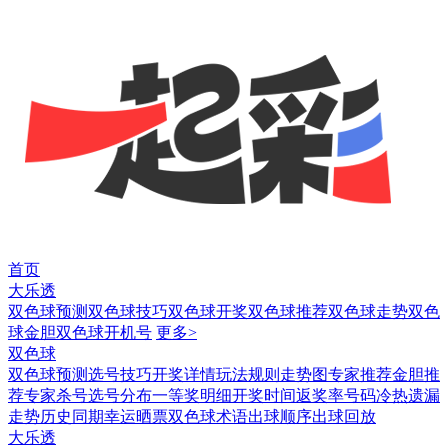
首页
大乐透
双色球预测
双色球技巧
双色球开奖
双色球推荐
双色球走势
双色
球金胆
双色球开机号
更多>
双色球
双色球预测
选号技巧
开奖详情
玩法规则
走势图
专家推荐
金胆推
荐
专家杀号
选号分布
一等奖明细
开奖时间
返奖率
号码冷热
遗漏
走势
历史同期
幸运晒票
双色球术语
出球顺序
出球回放
大乐透