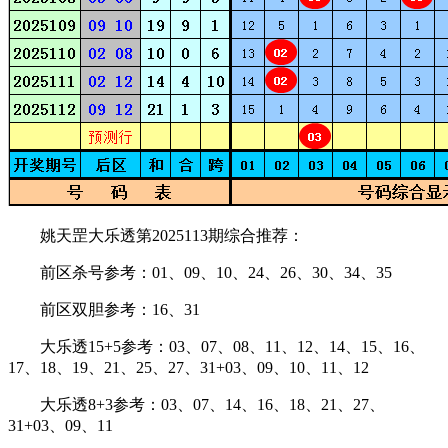
姚天罡大乐透第2025113期综合推荐：
前区杀号参考：01、09、10、24、26、30、34、35
前区双胆参考：16、31
大乐透15+5参考：03、07、08、11、12、14、15、16、
17、18、19、21、25、27、31+03、09、10、11、12
大乐透8+3参考：03、07、14、16、18、21、27、
31+03、09、11