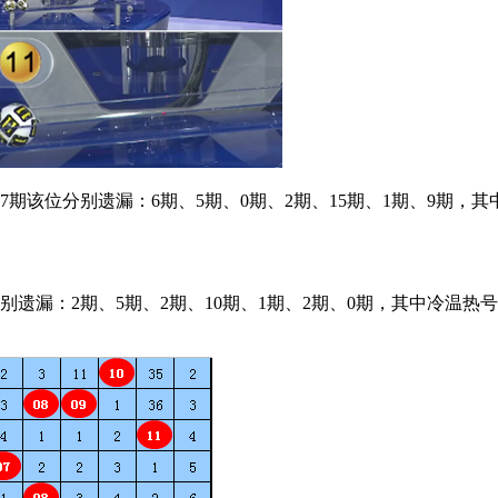
该位分别遗漏：6期、5期、0期、2期、15期、1期、9期，其中
漏：2期、5期、2期、10期、1期、2期、0期，其中冷温热号