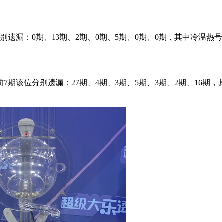
漏：0期、13期、2期、0期、5期、0期、0期，其中冷温热号
该位分别遗漏：27期、4期、3期、5期、3期、2期、16期，