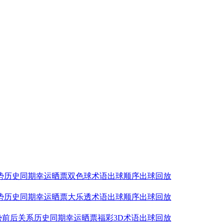
势
历史同期
幸运晒票
双色球术语
出球顺序
出球回放
势
历史同期
幸运晒票
大乐透术语
出球顺序
出球回放
势
前后关系
历史同期
幸运晒票
福彩3D术语
出球回放