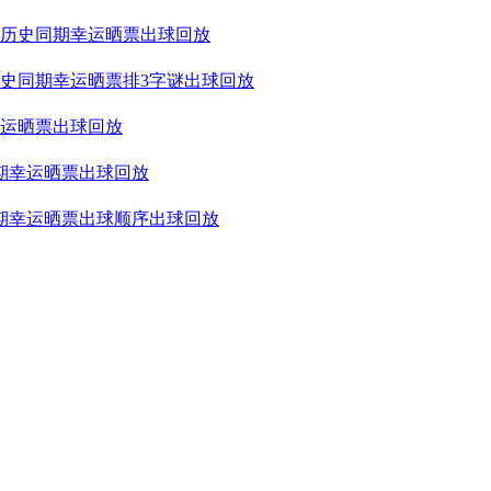
历史同期
幸运晒票
出球回放
史同期
幸运晒票
排3字谜
出球回放
运晒票
出球回放
期
幸运晒票
出球回放
期
幸运晒票
出球顺序
出球回放