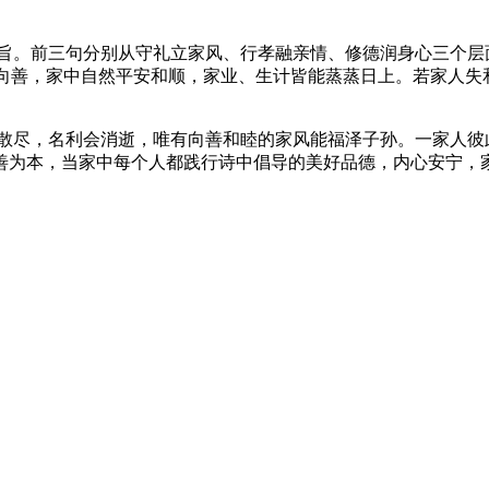
主旨。前三句分别从守礼立家风、行孝融亲情、修德润身心三个层
身向善，家中自然平安和顺，家业、生计皆能蒸蒸日上。若家人
散尽，名利会消逝，唯有向善和睦的家风能福泽子孙。一家人彼
善为本，当家中每个人都践行诗中倡导的美好品德，内心安宁，