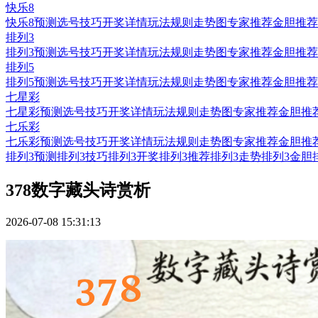
快乐8
快乐8预测
选号技巧
开奖详情
玩法规则
走势图
专家推荐
金胆推荐
排列3
排列3预测
选号技巧
开奖详情
玩法规则
走势图
专家推荐
金胆推荐
排列5
排列5预测
选号技巧
开奖详情
玩法规则
走势图
专家推荐
金胆推荐
七星彩
七星彩预测
选号技巧
开奖详情
玩法规则
走势图
专家推荐
金胆推
七乐彩
七乐彩预测
选号技巧
开奖详情
玩法规则
走势图
专家推荐
金胆推
排列3预测
排列3技巧
排列3开奖
排列3推荐
排列3走势
排列3金胆
378数字藏头诗赏析
2026-07-08 15:31:13