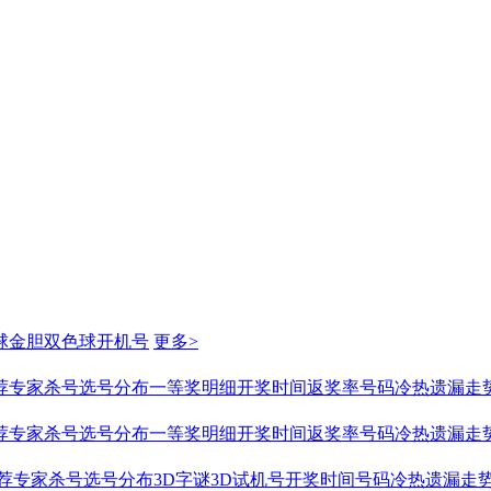
球金胆
双色球开机号
更多>
荐
专家杀号
选号分布
一等奖明细
开奖时间
返奖率
号码冷热
遗漏走
荐
专家杀号
选号分布
一等奖明细
开奖时间
返奖率
号码冷热
遗漏走
荐
专家杀号
选号分布
3D字谜
3D试机号
开奖时间
号码冷热
遗漏走