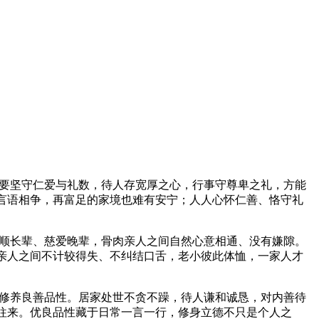
都要坚守仁爱与礼数，待人存宽厚之心，行事守尊卑之礼，方能
、言语相争，再富足的家境也难有安宁；人人心怀仁善、恪守礼
孝顺长辈、慈爱晚辈，骨肉亲人之间自然心意相通、没有嫌隙。
。亲人之间不计较得失、不纠结口舌，老小彼此体恤，一家人才
日修养良善品性。居家处世不贪不躁，待人谦和诚恳，对内善待
睦往来。优良品性藏于日常一言一行，修身立德不只是个人之