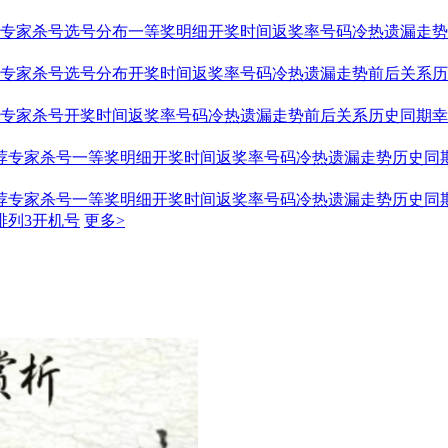
专家杀号
选号分布
一等奖明细
开奖时间
返奖率
号码冷热
遗漏走势
专家杀号
选号分布
开奖时间
返奖率
号码冷热
遗漏走势
前后关系
历
专家杀号
开奖时间
返奖率
号码冷热
遗漏走势
前后关系
历史同期
幸
荐
专家杀号
一等奖明细
开奖时间
返奖率
号码冷热
遗漏走势
历史同
荐
专家杀号
一等奖明细
开奖时间
返奖率
号码冷热
遗漏走势
历史同
排列3开机号
更多>