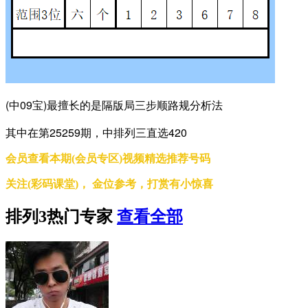
(
中09宝
)最擅长的是隔版局三步顺路规分析法
其中在第25259期，中排列三直选420
会员查看本期(会员专区)视频精选推荐号码
关注(彩码课堂)， 金位参考，打赏有小惊喜
排列3热门专家
查看全部