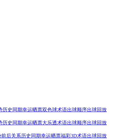
势
历史同期
幸运晒票
双色球术语
出球顺序
出球回放
势
历史同期
幸运晒票
大乐透术语
出球顺序
出球回放
势
前后关系
历史同期
幸运晒票
福彩3D术语
出球回放