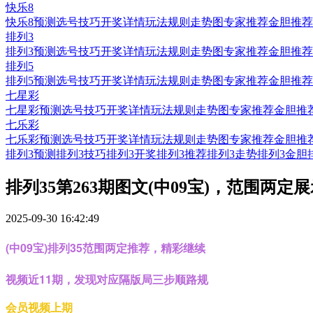
快乐8
快乐8预测
选号技巧
开奖详情
玩法规则
走势图
专家推荐
金胆推荐
排列3
排列3预测
选号技巧
开奖详情
玩法规则
走势图
专家推荐
金胆推荐
排列5
排列5预测
选号技巧
开奖详情
玩法规则
走势图
专家推荐
金胆推荐
七星彩
七星彩预测
选号技巧
开奖详情
玩法规则
走势图
专家推荐
金胆推
七乐彩
七乐彩预测
选号技巧
开奖详情
玩法规则
走势图
专家推荐
金胆推
排列3预测
排列3技巧
排列3开奖
排列3推荐
排列3走势
排列3金胆
排列35第263期图文(中09宝)，范围两定
2025-09-30 16:42:49
(中09宝)
排列35范围两定推荐
，精彩继续
视频近11期，发现对应隔版局三步顺路规
会员
视频上期