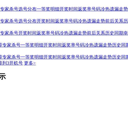
专家杀号
选号分布
一等奖明细
开奖时间
返奖率
号码冷热
遗漏走势
专家杀号
选号分布
开奖时间
返奖率
号码冷热
遗漏走势
前后关系
历
专家杀号
开奖时间
返奖率
号码冷热
遗漏走势
前后关系
历史同期
幸
荐
专家杀号
一等奖明细
开奖时间
返奖率
号码冷热
遗漏走势
历史同
荐
专家杀号
一等奖明细
开奖时间
返奖率
号码冷热
遗漏走势
历史同
排列3开机号
更多>
展示