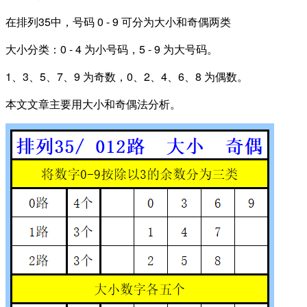
在排列35中，号码 0 - 9 可分为大小和奇偶两类
大小分类：0 - 4 为小号码，5 - 9 为大号码。
1、3、5、7、9 为奇数，0、2、4、6、8 为偶数。
本文文章主要用大小和奇偶法分析。