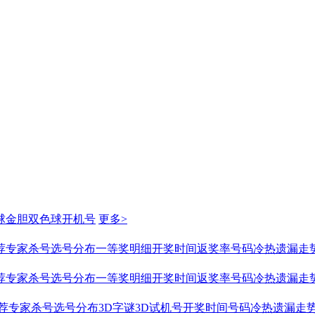
球金胆
双色球开机号
更多>
荐
专家杀号
选号分布
一等奖明细
开奖时间
返奖率
号码冷热
遗漏走
荐
专家杀号
选号分布
一等奖明细
开奖时间
返奖率
号码冷热
遗漏走
荐
专家杀号
选号分布
3D字谜
3D试机号
开奖时间
号码冷热
遗漏走