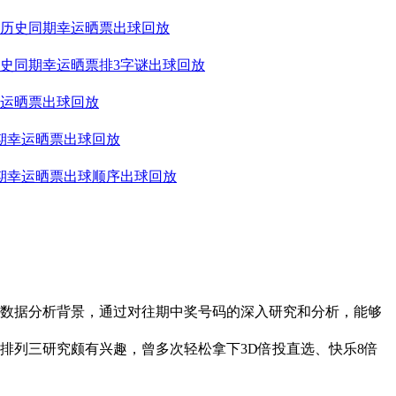
历史同期
幸运晒票
出球回放
史同期
幸运晒票
排3字谜
出球回放
运晒票
出球回放
期
幸运晒票
出球回放
期
幸运晒票
出球顺序
出球回放
数据分析背景，通过对往期中奖号码的深入研究和分析，能够
列三研究颇有兴趣，曾多次轻松拿下3D倍投直选、快乐8倍