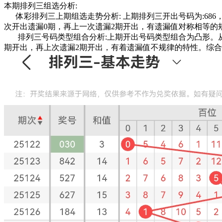
本期排列三组选分析:
体彩排列三上期组选走势分析: 上期排列三开出号码为:686
次开出遗漏0期，再上一次遗漏2期开出，有遗漏值对称相等的规
排列三号码类型组合分析:上期开出号码类型组合为凸形。从
期开出，再上次遗漏2期开出，有着遗漏值不规律的特性。综