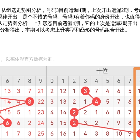
，从组选走势图分析，号码3目前遗漏4期，上次开出遗漏2期，
律开出，是个不错的号码。号码9有着邻码的身份开出，也值得我们
走势图分析，上升形态目前遗漏4期，它的上次是遗漏2期开出，
合分析得出，本期可以考虑上升类型和凸形的号码组合开出。