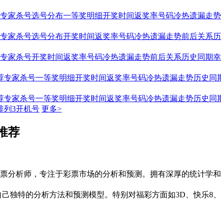
专家杀号
选号分布
一等奖明细
开奖时间
返奖率
号码冷热
遗漏走势
专家杀号
选号分布
开奖时间
返奖率
号码冷热
遗漏走势
前后关系
历
专家杀号
开奖时间
返奖率
号码冷热
遗漏走势
前后关系
历史同期
幸
荐
专家杀号
一等奖明细
开奖时间
返奖率
号码冷热
遗漏走势
历史同
荐
专家杀号
一等奖明细
开奖时间
返奖率
号码冷热
遗漏走势
历史同
排列3开机号
更多>
推荐
分析师，专注于彩票市场的分析和预测。拥有深厚的统计学和
独特的分析方法和预测模型。特别对福彩方面如3D、快乐8、排