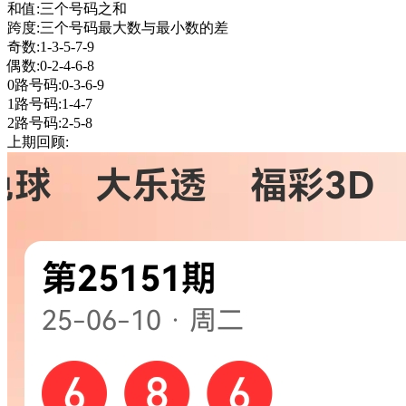
和值:三个号码之和
跨度:三个号码最大数与最小数的差
奇数:1-3-5-7-9
偶数:0-2-4-6-8
0路号码:0-3-6-9
1路号码:1-4-7
2路号码:2-5-8
上期回顾: