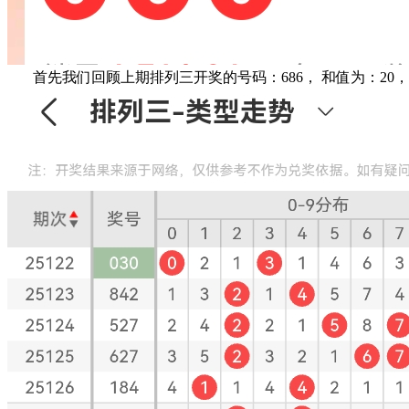
首先我们回顾上期排列三开奖的号码：686， 和值为：20，跨度