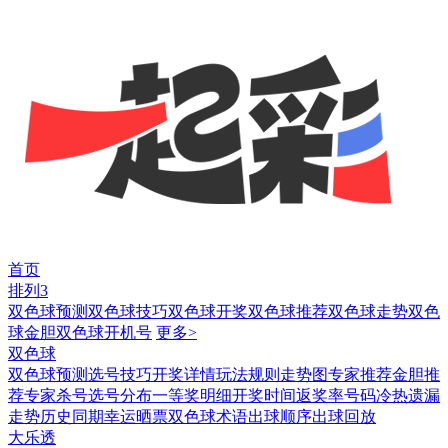
首页
排列3
双色球预测
双色球技巧
双色球开奖
双色球推荐
双色球走势
双色
球金胆
双色球开机号
更多>
双色球
双色球预测
选号技巧
开奖详情
玩法规则
走势图
专家推荐
金胆推
荐
专家杀号
选号分布
一等奖明细
开奖时间
返奖率
号码冷热
遗漏
走势
历史同期
幸运晒票
双色球术语
出球顺序
出球回放
大乐透