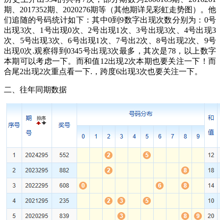
期、2017352期、2020276期等（其他期详见彩虹走势图）。他
们追随的号码统计如下：其中0到9数字出现次数分别为：0号
出现3次、1号出现0次、2号出现1次、3号出现3次、4号出现3
次、5号出现3次、6号出现1次、7号出2次、8号出现2次、9号
出现0次.观察得到0345号出现3次最多，其次是78，以上数字
本期可以考虑一下。而和值12出现2次本期也要关注一下！而
合尾2出现2次重点看一下.，跨度6出现3次也要关注一下。
二、往年同期数据