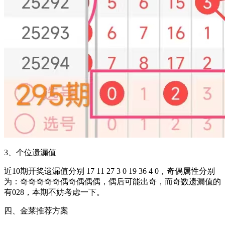
3、个位遗漏值
近10期开奖遗漏值分别 17 11 27 3 0 19 36 4 0，奇偶属性分别
为：奇奇奇奇奇偶奇偶偶偶，偶后可能出奇，而奇数遗漏值的
有028，本期不妨考虑一下。
四、金莱推荐方案