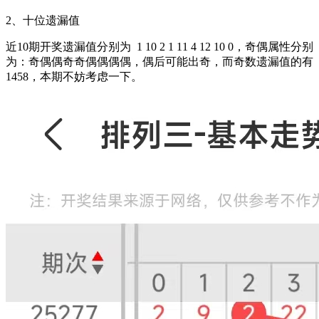
2、十位遗漏值
近10期开奖遗漏值分别为 1 10 2 1 11 4 12 10 0，奇偶属性分别
为：奇偶偶奇奇偶偶偶偶，偶后可能出奇，而奇数遗漏值的有
1458，本期不妨考虑一下。