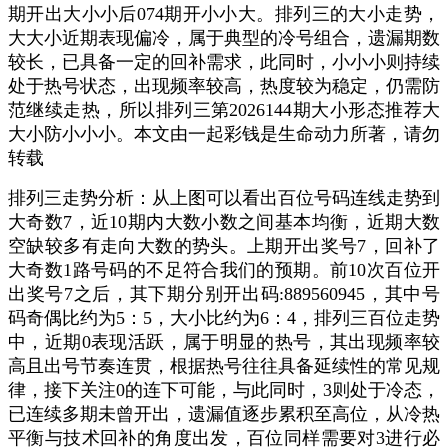
期开出大小小后074期开小小大
。排列三的大小走势，
大大小近期表现偏冷，属于典型的冷号组合，遗漏期数
较长，已具备一定的回补需求，此同时，小小小则持续
处于热号状态，出现频率较高，热度较为稳定，仍需防
范继续走热，
所以排列三第2026144期大小形态推荐大
大小
防
小小小
。
本文由一起彩钱是生命动力所著，请勿
转载
排列三走势分析：从上图可以看出百位号码连线走势到
大奇数7，近10期内大数小数之间基本均衡，近期大数
空缺较多有走向大数的势头。上期开出奖号7，回补了
大奇数1路号码的不足符合我们的预期。前10次百位开
出奖号7之后，其下期分别开出码:889560945，其中号
码奇偶比约为5：5，大小比约为6：4，排列三百位走势
中，近期0表现活跃，属于明显的热号，其出现频率较
高且出号节奏连贯，根据热号往往具备延续性的常见规
律，接下关注0的连下可能，与此同时，3则处于冷态，
已连续多期未曾开出，遗漏值逐步累积至高位，从冷热
平衡与技术回补的角度出发，百位同样需要对3进行必