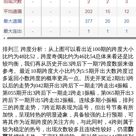
排列三 跨度分析：从上图可以看出近100期的跨度大小
比约为48比52，跨度奇偶比约为46比54总体来看还是
比
较均衡，我们再从历史开出3跨后下一期7跨度数据来做
参考。最近10期跨度大小比约为5:5期开出大数跨度过
多返回小数跨度的概率更高一点。历史开奖近2期出3跨
以后的走势为042期开出3跨后下一期走7跨走出4振幅，
第055期开出3跨后下一期走2跨走1振幅，第065期开出3
跨后下一期开出5跨走出2振幅。连续多期小振幅，排列
三的跨度走势，7跨近期表现为温号，但出号节奏有所
加快，呈现转热的明显迹象，具备较强的上行预期，可
将其作为近期跨度的关注方向，与此同时，4跨则属于
较为稳定的热号，出现次数较多且连续性较好，仍需
防