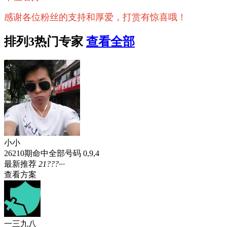
感谢各位粉丝的支持和厚爱，打赏有惊喜哦！
排列3热门专家
查看全部
小小
26210期命中全部号码 0,9,4
最新推荐
2
1
?
?
?
···
查看方案
一三九八