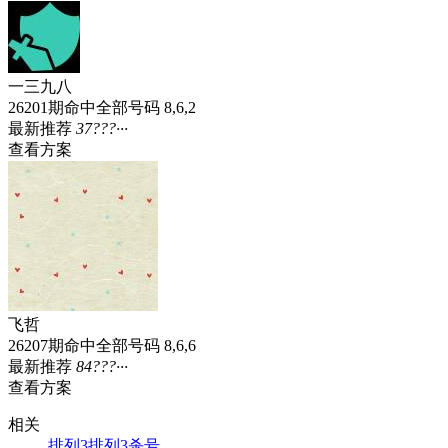
一三九八
26201期命中全部号码 8,6,2
最新推荐
3
7
?
?
?
···
查看方案
飞哲
26207期命中全部号码 8,6,6
最新推荐
8
4
?
?
?
···
查看方案
相关
排列3
排列3杀号