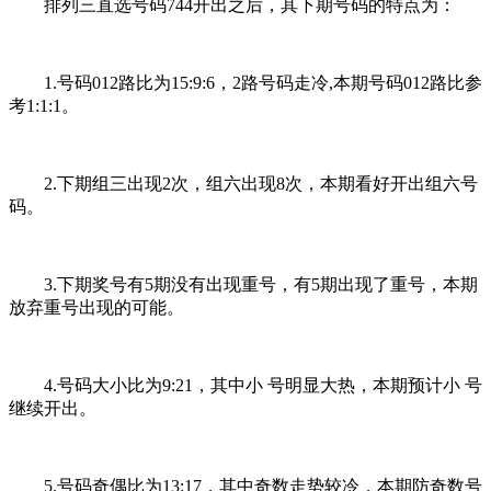
排列三直选号码744开出之后，其下期号码的特点为：
1.号码012路比为15:9:6，2路号码走冷,本期号码012路比参
考1:1:1。
2.下期组三出现2次，组六出现8次，本期看好开出组六号
码。
3.下期奖号有5期没有出现重号，有5期出现了重号，本期
放弃重号出现的可能。
4.号码大小比为9:21，其中小 号明显大热，本期预计小 号
继续开出。
5.号码奇偶比为13:17，其中奇数走势较冷，本期防奇数号