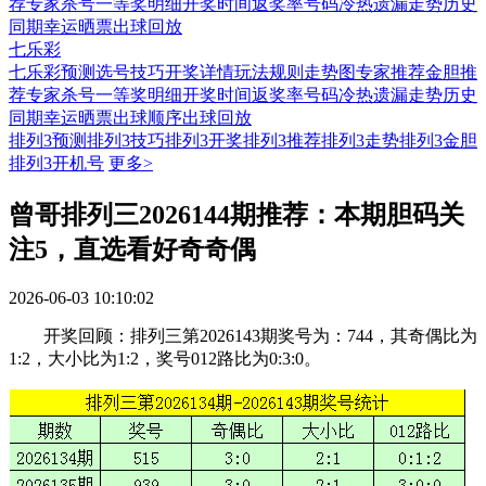
荐
专家杀号
一等奖明细
开奖时间
返奖率
号码冷热
遗漏走势
历史
同期
幸运晒票
出球回放
七乐彩
七乐彩预测
选号技巧
开奖详情
玩法规则
走势图
专家推荐
金胆推
荐
专家杀号
一等奖明细
开奖时间
返奖率
号码冷热
遗漏走势
历史
同期
幸运晒票
出球顺序
出球回放
排列3预测
排列3技巧
排列3开奖
排列3推荐
排列3走势
排列3金胆
排列3开机号
更多>
曾哥排列三2026144期推荐：本期胆码关
注5，直选看好奇奇偶
2026-06-03 10:10:02
开奖回顾：排列三第2026143期奖号为：744，其奇偶比为
1:2，大小比为1:2，奖号012路比为0:3:0。