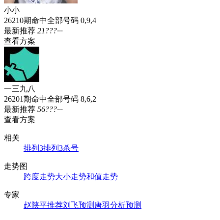
小小
26210期命中全部号码 0,9,4
最新推荐
2
1
?
?
?
···
查看方案
一三九八
26201期命中全部号码 8,6,2
最新推荐
5
6
?
?
?
···
查看方案
相关
排列3
排列3杀号
走势图
跨度走势
大小走势
和值走势
专家
赵陕平推荐
刘飞预测
唐羽分析预测