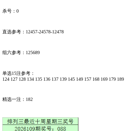
杀号：0
直选参考：12457-24578-12478
组六参考：125689
单选15注参考：
124 127 128 134 135 136 137 139 145 149 157 168 169 179 189
精选一注：182