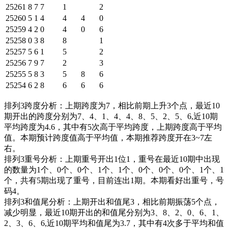
25261
8 7 7
1
2
25260
5 1 4
4
4
0
25259
4 2 0
4
0
6
25258
0 3 8
8
1
25257
5 6 1
5
2
25256
7 9 7
2
3
25255
5 8 3
5
8
6
25254
6 2 8
6
6
6
排列3跨度分析：上期跨度为7，相比前期上升3个点，最近10
期开出的跨度分别为7、4、1、4、4、8、5、2、5、6,近10期
平均跨度为4.6，其中有5次高于平均跨度，上期跨度高于平均
值。本期预计跨度值高于平均值，本期推荐跨度开在3~7左
右。
排列3重号分析：上期重号开出1位1，重号在最近10期中出现
的数量为1个、0个、0个、1个、1个、0个、0个、0个、1个、1
个，共有5期出现了重号，目前连出1期。本期看好出重号，号
码4。
排列3和值尾分析：上期开出和值尾3，相比前期振荡5个点，
减少明显，最近10期开出的和值尾分别为3、8、2、0、6、1、
2、3、6、6,近10期平均和值尾为3.7，其中有4次多于平均和值