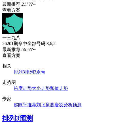
最新推荐
2
1
?
?
?
···
查看方案
一三九八
26201期命中全部号码 8,6,2
最新推荐
5
6
?
?
?
···
查看方案
相关
排列3
排列3杀号
走势图
跨度走势
大小走势
和值走势
专家
赵陕平推荐
刘飞预测
唐羽分析预测
排列3预测