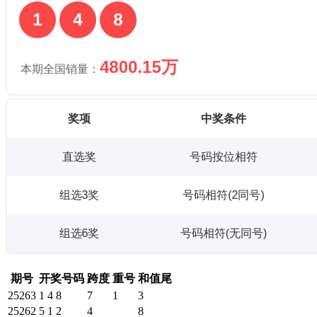
期号
开奖号码
跨度
重号
和值尾
25263
1 4 8
7
1
3
25262
5 1 2
4
8