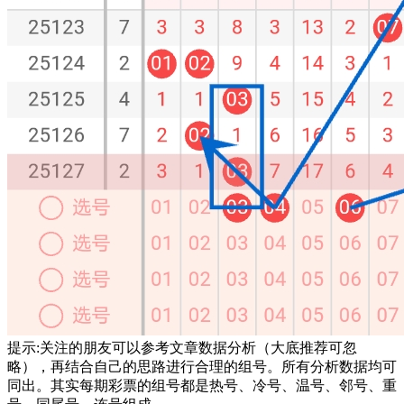
提示:关注的朋友可以参考文章数据分析（大底推荐可忽
略），再结合自己的思路进行合理的组号。所有分析数据均可
同出。其实每期彩票的组号都是热号、冷号、温号、邻号、重