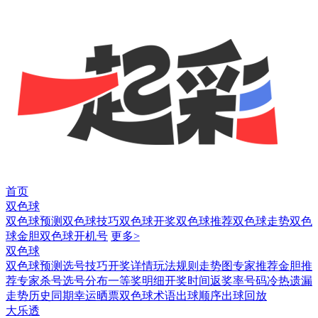
首页
双色球
双色球预测
双色球技巧
双色球开奖
双色球推荐
双色球走势
双色
球金胆
双色球开机号
更多>
双色球
双色球预测
选号技巧
开奖详情
玩法规则
走势图
专家推荐
金胆推
荐
专家杀号
选号分布
一等奖明细
开奖时间
返奖率
号码冷热
遗漏
走势
历史同期
幸运晒票
双色球术语
出球顺序
出球回放
大乐透