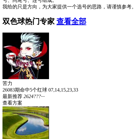
号、同尾号、连号组成。
我给的只是方向，为大家提供一个选号的思路，请谨慎参考。
双色球热门专家
查看全部
苦力
26083期命中5个红球 07,14,15,23,33
最新推荐
26
24
?
?
?
···
查看方案