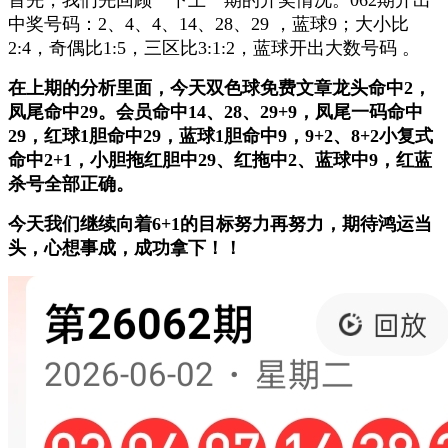
中奖号码：2、4、4、14、28、29 ，蓝球9；大小比
2:4，奇偶比1:5，三区比3:1:2，蓝球开出大数号码 。
在上期的分析里面，
今天双色球免费文章龙头命中2，
凤尾命中29。会员命中14、28、29+9，凤尾一码命中
29，红球1胆命中29，蓝球1胆命中9，9+2、8+2小复式
命中2+1，小胆拖红胆中29、红拖中2、蓝球中9，红蓝
杀号全部正确。
今天我们继续向着6+1的目标努力再努力，期待鸿运当
头，心想事成，成功拿下！！