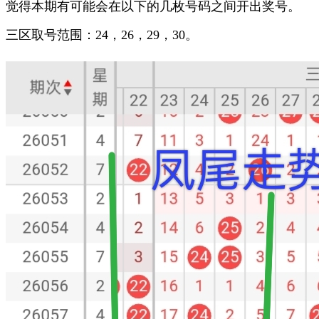
觉得本期有可能会在以下的几枚号码之间开出奖号。
三区取号范围：24，26，29，30。