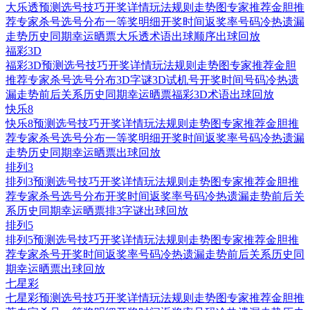
大乐透预测
选号技巧
开奖详情
玩法规则
走势图
专家推荐
金胆推
荐
专家杀号
选号分布
一等奖明细
开奖时间
返奖率
号码冷热
遗漏
走势
历史同期
幸运晒票
大乐透术语
出球顺序
出球回放
福彩3D
福彩3D预测
选号技巧
开奖详情
玩法规则
走势图
专家推荐
金胆
推荐
专家杀号
选号分布
3D字谜
3D试机号
开奖时间
号码冷热
遗
漏走势
前后关系
历史同期
幸运晒票
福彩3D术语
出球回放
快乐8
快乐8预测
选号技巧
开奖详情
玩法规则
走势图
专家推荐
金胆推
荐
专家杀号
选号分布
一等奖明细
开奖时间
返奖率
号码冷热
遗漏
走势
历史同期
幸运晒票
出球回放
排列3
排列3预测
选号技巧
开奖详情
玩法规则
走势图
专家推荐
金胆推
荐
专家杀号
选号分布
开奖时间
返奖率
号码冷热
遗漏走势
前后关
系
历史同期
幸运晒票
排3字谜
出球回放
排列5
排列5预测
选号技巧
开奖详情
玩法规则
走势图
专家推荐
金胆推
荐
专家杀号
开奖时间
返奖率
号码冷热
遗漏走势
前后关系
历史同
期
幸运晒票
出球回放
七星彩
七星彩预测
选号技巧
开奖详情
玩法规则
走势图
专家推荐
金胆推