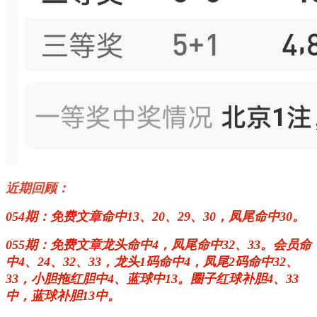
近期回顾：
054期：
免费文章命中13、20、29、30，凤尾命中30。
055期：
免费文章龙头命中4，凤尾命中32、33。会员命
中4、24、32、33，龙头1码命中4，凤尾2码命中32、
33，小胆拖红胆中4、蓝球中13。圈子红球补胆4、33
中，蓝球补胆13中。