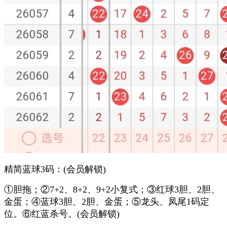
精简蓝球3码：(会员解锁)
①胆拖；②7+2、8+2、9+2小复式；③红球3胆、2胆、
金蛋；④蓝球3胆、2胆、金蛋；⑤龙头、凤尾1码定
位。⑥红蓝杀号。(会员解锁)