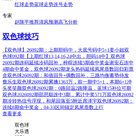
红球走势
蓝球走势
连号走势
专家
赵陕平推荐
清风预测
高飞分析
双色球技巧
【双色球】26092期：上期胆码中，大底号码中5+1
姜小姐双
色球092期【上期红球13,14,16,24中出，胆码14中】
双色球
26092期连码延续冷码回补，梓暄连续5期命中奖金
谢安石连中
4期命中奖金，双色球26092期龙头热码延续凤尾质数回归
彩票
盒双色球26092期：和值回升+偶数回补，三路均衡蓄势待发
詹乐生双色球26092期累擒1363万，前一期中5+1，本期6+1冲
头奖
笑颜双色球26092期：0路回温2路降温，蓝球15补位可期
双色球2026092期邵思聪连中3期，累计中奖571万
双色球26092
期冷转热信号浮现，和尾回落至5附近
席泽宇双色球26092期：
连续8期命中奖金，04-33区间锚定凤尾质数上行
查看更多
双色球
大乐透