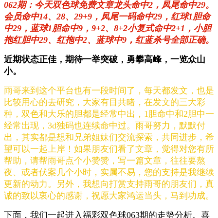
062期：
今天双色球免费文章龙头命中2，凤尾命中29。
会员命中14、28、29+9，凤尾一码命中29，红球1胆命
中29，蓝球1胆命中9，9+2、8+2小复式命中2+1，小胆
拖红胆中29、红拖中2、蓝球中9，红蓝杀号全部正确。
近期状态正佳，期待一举突破，勇攀高峰，一览众山
小。
雨哥来到这个平台也有一段时间了，每天都发文，也是
比较用心的去研究，大家有目共睹，在发文的三大彩
种，双色和大乐的胆都是经常中出，1胆命中和2胆中一
经常出现，3d独码也连续命中过。雨哥努力，默默付
出，其实都是想和兄弟姐妹们交流探索，共同进步，希
望可以一起上岸！如果朋友们看了文章，觉得对您有所
帮助，请帮雨哥点个小赞赞，写一篇文章，往往要熬
夜、或者伏案几个小时，实属不易，您的支持是我继续
更新的动力。另外，我想向打赏支持雨哥的朋友们，真
诚的致以衷心的感谢，祝愿大家鸿运当头，马到功成。
下面，我们一起进入福彩双色球063期的走势分析。喜