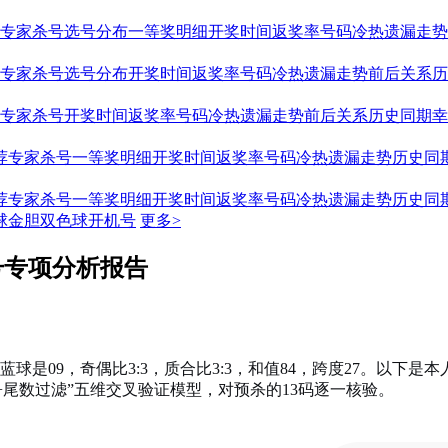
专家杀号
选号分布
一等奖明细
开奖时间
返奖率
号码冷热
遗漏走势
专家杀号
选号分布
开奖时间
返奖率
号码冷热
遗漏走势
前后关系
历
专家杀号
开奖时间
返奖率
号码冷热
遗漏走势
前后关系
历史同期
幸
荐
专家杀号
一等奖明细
开奖时间
返奖率
号码冷热
遗漏走势
历史同
荐
专家杀号
一等奖明细
开奖时间
返奖率
号码冷热
遗漏走势
历史同
球金胆
双色球开机号
更多>
杀号专项分析报告
29，蓝球是09，奇偶比3:3，质合比3:3，和值84，跨度27
+尾数过滤”五维交叉验证模型，对预杀的13码逐一核验。