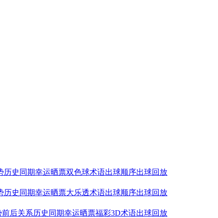
势
历史同期
幸运晒票
双色球术语
出球顺序
出球回放
势
历史同期
幸运晒票
大乐透术语
出球顺序
出球回放
势
前后关系
历史同期
幸运晒票
福彩3D术语
出球回放