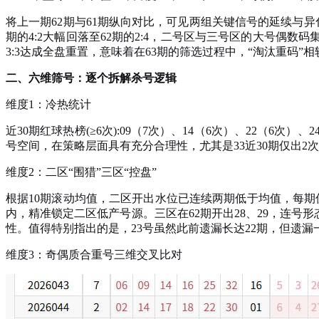
将上一期
62期与61期纵向对比，可见两组关键信号的延续与异化
期的4:2大幅回落至62期的2:4，二号区与三号区的大号偶数
3:3达成全盘重置，意味着在63期的筛选过程中，“淘汰重码”
二、六维筛号：逐个拆解杀号逻辑
维度
1：冷热统计
近
30期红球热榜(≥6次):09（7次）、14（6次）、22（6次）、
号空间，在策略层面具有充分合理性，尤其是33近30期仅出2次
维度
2：二区“围猎”三区“控盘”
根据
10期滚动均值，二区开出水位已连续两期低于均值，每期
内，精准锁定二区低产号源。三区在62期开出28、29，连号形
性。值得特别指出的是，23号虽然此前遗漏长达22期，但遗
维度
3：奇偶质合重号三维交叉比对