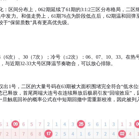
：区间分布上，062期延续了61期的3:1:2三区分布格局，二
码集中发力。和值走势上，61期76点为阶段低点后，62期温和回弹
相较于“保留质数”具有更高优先级。
24（6次）、30（7次）；冷号（≤2次）：06、07、10、33
。
在热
，与近期32-33大号区降温节奏吻合，可以放心排除。
仅出1号，二区的大量号码在63期被大面积围堵完全符合“低水
态已释放，首尾两端大连号在连续释放后极易引发“回缩效应”，因
漏一旦触底回补的概率公式在中短期回撤中需重新校准，因此被列