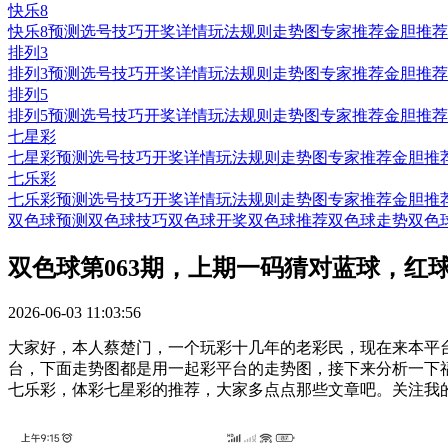
快乐8
快乐8预测
选号技巧
开奖详情
玩法规则
走势图
专家推荐
金胆推荐
排列3
排列3预测
选号技巧
开奖详情
玩法规则
走势图
专家推荐
金胆推荐
排列5
排列5预测
选号技巧
开奖详情
玩法规则
走势图
专家推荐
金胆推荐
七星彩
七星彩预测
选号技巧
开奖详情
玩法规则
走势图
专家推荐
金胆推
七乐彩
七乐彩预测
选号技巧
开奖详情
玩法规则
走势图
专家推荐
金胆推
双色球预测
双色球技巧
双色球开奖
双色球推荐
双色球走势
双色
双色球第063期，上期一码猜对蓝球，红球猜
2026-06-03 11:03:56
大家好，本人蔡楚门，一个玩彩十几年的老彩民，现在来本平
台，下面走势图都是用一起彩平台的走势图，接下来分析一下福彩
七乐彩，体彩七星彩的推荐，大家多点点那些文章吧。关注我