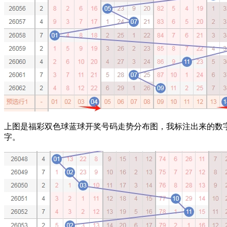
上图是福彩双色球蓝球开奖号码走势分布图，我标注出来的数字是
字。