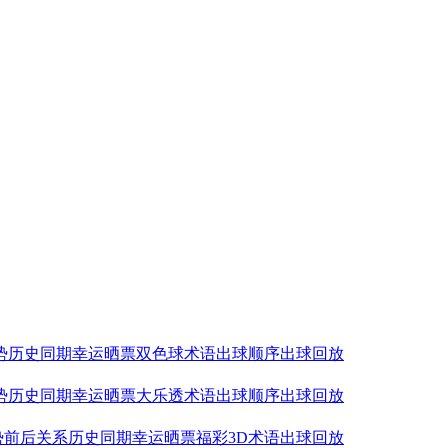
势
历史同期
幸运晒票
双色球术语
出球顺序
出球回放
势
历史同期
幸运晒票
大乐透术语
出球顺序
出球回放
势
前后关系
历史同期
幸运晒票
福彩3D术语
出球回放