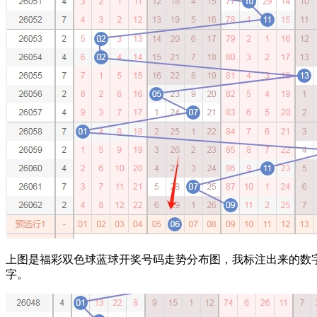
上图是福彩双色球蓝球开奖号码走势分布图，我标注出来的数字是
字。