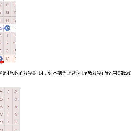
4尾数的数字04 14，到本期为止蓝球4尾数数字已经连续遗漏