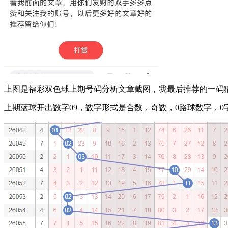
上图是福彩双色球上期号码分析文章截图，我最后推荐的一码猜
上期蓝球开出数字09，数字形式是合数，奇数，0路球数字，0