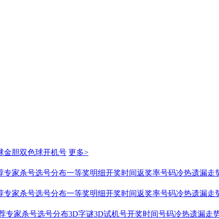
球金胆
双色球开机号
更多>
荐
专家杀号
选号分布
一等奖明细
开奖时间
返奖率
号码冷热
遗漏走
荐
专家杀号
选号分布
一等奖明细
开奖时间
返奖率
号码冷热
遗漏走
荐
专家杀号
选号分布
3D字谜
3D试机号
开奖时间
号码冷热
遗漏走