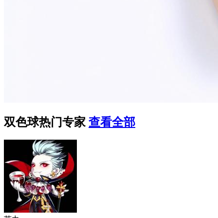
双色球热门专家
查看全部