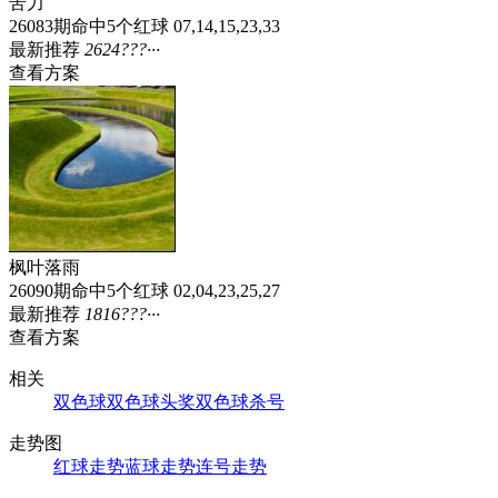
苦力
26083期命中5个红球 07,14,15,23,33
最新推荐
26
24
?
?
?
···
查看方案
枫叶落雨
26090期命中5个红球 02,04,23,25,27
最新推荐
18
16
?
?
?
···
查看方案
相关
双色球
双色球头奖
双色球杀号
走势图
红球走势
蓝球走势
连号走势