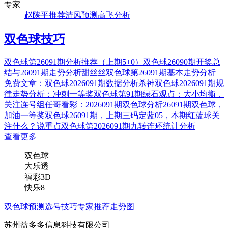
专家
赵陕平推荐
清风预测
高飞分析
双色球技巧
双色球第26091期分析推荐（上期5+0）
双色球26090期开奖总
结与26091期走势分析
甜丝丝双色球第26091期基本走势分析
免费文章：双色球2026091期数据分析
杀神双色球2026091期规
律走势分析：冲刺一等奖
双色球第91期绿石观点：大小均衡，
关注连号组
任哥看彩：2026091期双色球分析
26091期双色球，
加油一等奖
双色球26091期，上期三码定蓝05，本期红蓝球关
注什么？说重点
双色球第2026091期九转连环统计分析
查看更多
双色球
大乐透
福彩3D
快乐8
双色球预测
选号技巧
专家推荐
走势图
苏州益多多信息科技有限公司