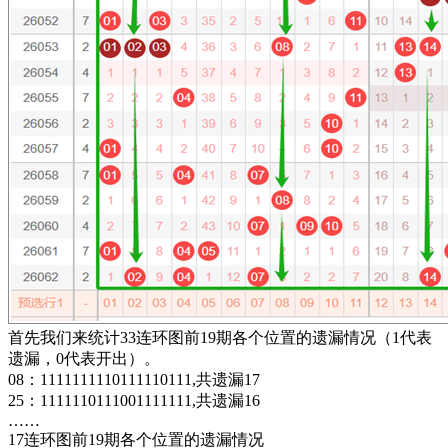
首先我们来统计33连环图前19期各个位置的遗漏情况（1代表
遗漏，0代表开出）。
08：1111111110111110111,共遗漏17
25：1111110111001111111,共遗漏16
……
17连环图前19期各个位置的遗漏情况