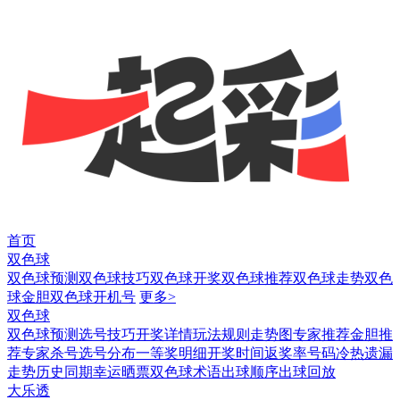
首页
双色球
双色球预测
双色球技巧
双色球开奖
双色球推荐
双色球走势
双色
球金胆
双色球开机号
更多>
双色球
双色球预测
选号技巧
开奖详情
玩法规则
走势图
专家推荐
金胆推
荐
专家杀号
选号分布
一等奖明细
开奖时间
返奖率
号码冷热
遗漏
走势
历史同期
幸运晒票
双色球术语
出球顺序
出球回放
大乐透