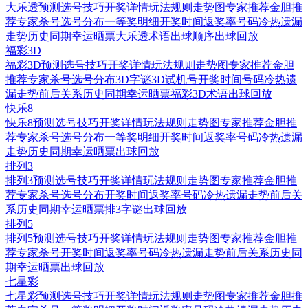
大乐透预测
选号技巧
开奖详情
玩法规则
走势图
专家推荐
金胆推
荐
专家杀号
选号分布
一等奖明细
开奖时间
返奖率
号码冷热
遗漏
走势
历史同期
幸运晒票
大乐透术语
出球顺序
出球回放
福彩3D
福彩3D预测
选号技巧
开奖详情
玩法规则
走势图
专家推荐
金胆
推荐
专家杀号
选号分布
3D字谜
3D试机号
开奖时间
号码冷热
遗
漏走势
前后关系
历史同期
幸运晒票
福彩3D术语
出球回放
快乐8
快乐8预测
选号技巧
开奖详情
玩法规则
走势图
专家推荐
金胆推
荐
专家杀号
选号分布
一等奖明细
开奖时间
返奖率
号码冷热
遗漏
走势
历史同期
幸运晒票
出球回放
排列3
排列3预测
选号技巧
开奖详情
玩法规则
走势图
专家推荐
金胆推
荐
专家杀号
选号分布
开奖时间
返奖率
号码冷热
遗漏走势
前后关
系
历史同期
幸运晒票
排3字谜
出球回放
排列5
排列5预测
选号技巧
开奖详情
玩法规则
走势图
专家推荐
金胆推
荐
专家杀号
开奖时间
返奖率
号码冷热
遗漏走势
前后关系
历史同
期
幸运晒票
出球回放
七星彩
七星彩预测
选号技巧
开奖详情
玩法规则
走势图
专家推荐
金胆推