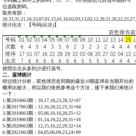
号码轴上和环上的胆码，33、17、9分别按照九转连环图的号
位选取胆码。
取所有胆：
20,33,31,21,16,33,07,01,15,01,16,02,03,13,02,12,29,21,20,22,23,27
统计出次：【号码(出次)】
按照出次从多到少进行选号。
二、蓝球统计
经过统计分析，双色球历史同期的最近10期蓝球在当期开出的
概率比较大，所以我们依然参考这个方法，接下来我们来统计
一下：
1-第2016063期：16,17,18,23,28,32+07
2-第2017063期：12,16,20,22,25,31+04
3-第2018063期：05,06,10,16,20,25+12
4-第2019063期：01,14,19,22,29,31+16
5-第2020063期：12,15,16,22,29,32+14
6-第2021063期：04,05,06,09,23,24+09