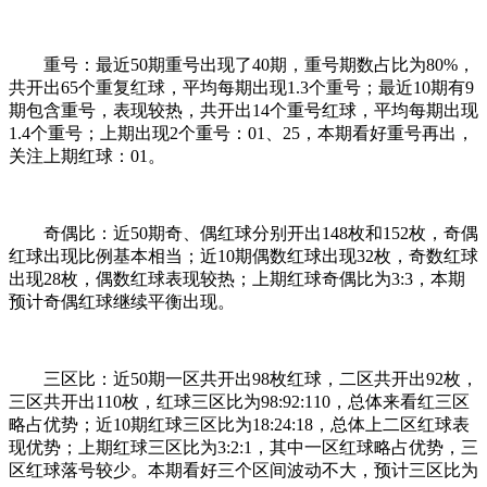
重号：最近50期重号出现了40期，重号期数占比为80%，
共开出65个重复红球，平均每期出现1.3个重号；最近10期有9
期包含重号，表现较热，共开出14个重号红球，平均每期出现
1.4个重号；上期出现2个重号：01、25，本期看好重号再出，
关注上期红球：01。
奇偶比：近50期奇、偶红球分别开出148枚和152枚，奇偶
红球出现比例基本相当；近10期偶数红球出现32枚，奇数红球
出现28枚，偶数红球表现较热；上期红球奇偶比为3:3，本期
预计奇偶红球继续平衡出现。
三区比：近50期一区共开出98枚红球，二区共开出92枚，
三区共开出110枚，红球三区比为98:92:110，总体来看红三区
略占优势；近10期红球三区比为18:24:18，总体上二区红球表
现优势；上期红球三区比为3:2:1，其中一区红球略占优势，三
区红球落号较少。本期看好三个区间波动不大，预计三区比为