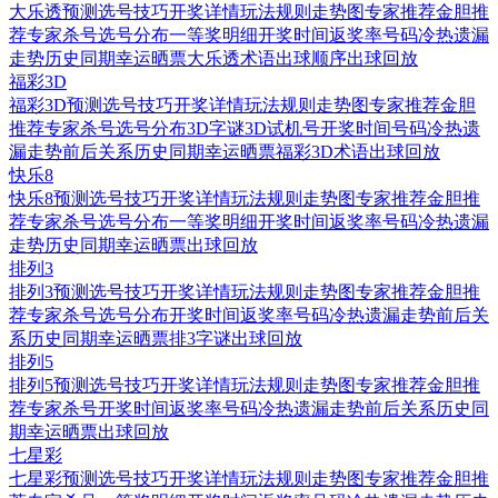
大乐透预测
选号技巧
开奖详情
玩法规则
走势图
专家推荐
金胆推
荐
专家杀号
选号分布
一等奖明细
开奖时间
返奖率
号码冷热
遗漏
走势
历史同期
幸运晒票
大乐透术语
出球顺序
出球回放
福彩3D
福彩3D预测
选号技巧
开奖详情
玩法规则
走势图
专家推荐
金胆
推荐
专家杀号
选号分布
3D字谜
3D试机号
开奖时间
号码冷热
遗
漏走势
前后关系
历史同期
幸运晒票
福彩3D术语
出球回放
快乐8
快乐8预测
选号技巧
开奖详情
玩法规则
走势图
专家推荐
金胆推
荐
专家杀号
选号分布
一等奖明细
开奖时间
返奖率
号码冷热
遗漏
走势
历史同期
幸运晒票
出球回放
排列3
排列3预测
选号技巧
开奖详情
玩法规则
走势图
专家推荐
金胆推
荐
专家杀号
选号分布
开奖时间
返奖率
号码冷热
遗漏走势
前后关
系
历史同期
幸运晒票
排3字谜
出球回放
排列5
排列5预测
选号技巧
开奖详情
玩法规则
走势图
专家推荐
金胆推
荐
专家杀号
开奖时间
返奖率
号码冷热
遗漏走势
前后关系
历史同
期
幸运晒票
出球回放
七星彩
七星彩预测
选号技巧
开奖详情
玩法规则
走势图
专家推荐
金胆推