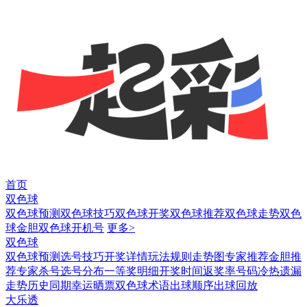
首页
双色球
双色球预测
双色球技巧
双色球开奖
双色球推荐
双色球走势
双色
球金胆
双色球开机号
更多>
双色球
双色球预测
选号技巧
开奖详情
玩法规则
走势图
专家推荐
金胆推
荐
专家杀号
选号分布
一等奖明细
开奖时间
返奖率
号码冷热
遗漏
走势
历史同期
幸运晒票
双色球术语
出球顺序
出球回放
大乐透