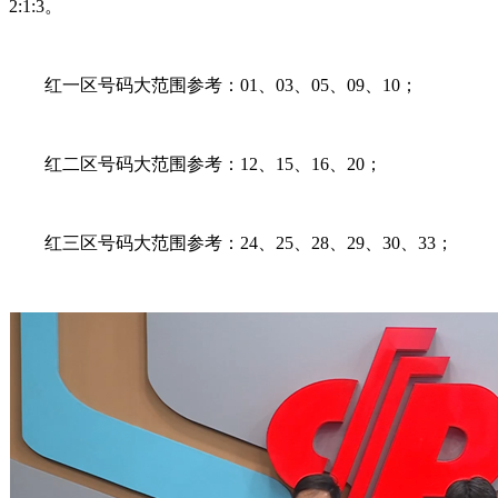
2:1:3。
红一区号码大范围参考：01、03、05、09、10；
红二区号码大范围参考：12、15、16、20；
红三区号码大范围参考：24、25、28、29、30、33；