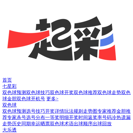
首页
七星彩
双色球预测
双色球技巧
双色球开奖
双色球推荐
双色球走势
双色
球金胆
双色球开机号
更多>
双色球
双色球预测
选号技巧
开奖详情
玩法规则
走势图
专家推荐
金胆推
荐
专家杀号
选号分布
一等奖明细
开奖时间
返奖率
号码冷热
遗漏
走势
历史同期
幸运晒票
双色球术语
出球顺序
出球回放
大乐透