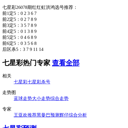
七星彩26078期红红虹洪鸿选号推荐：
前1定5：0 2 3 6 7
前2定5：0 2 7 8 9
前3定5：3 5 7 8 9
前4定5：0 1 3 8 9
前5定5：0 4 6 8 9
前6定5：0 3 5 6 8
后区杀5：3 7 9 11 14
七星彩热门专家
查看全部
相关
七星彩
七星彩杀号
走势图
蓝球走势
大小走势
综合走势
专家
王亚欢推荐
黑曼巴预测
辉仔综合分析