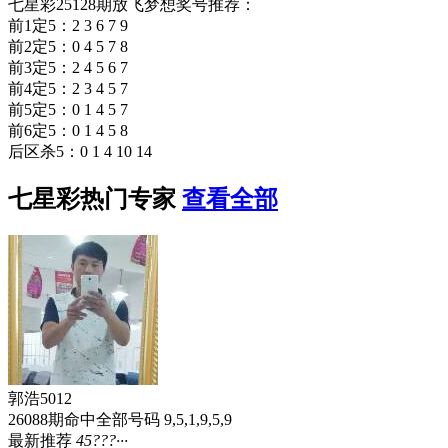
七星彩25128期放飞梦想奖号推荐：
前1定5：2 3 6 7 9
前2定5：0 4 5 7 8
前3定5：2 4 5 6 7
前4定5：2 3 4 5 7
前5定5：0 1 4 5 7
前6定5：0 1 4 5 8
后区杀5：0 1 4 10 14
七星彩热门专家
查看全部
郭浩5012
26088期命中全部号码 9,5,1,9,5,9
最新推荐
4
5
?
?
?
···