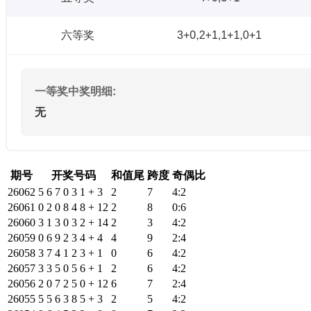
期号
开奖号码
和值尾
跨度
奇偶比
26062
5 6 7 0 3 1 + 3
2
7
4:2
26061
0 2 0 8 4 8 + 12
2
8
0:6
26060
3 1 3 0 3 2 + 14
2
3
4:2
26059
0 6 9 2 3 4 + 4
4
9
2:4
26058
3 7 4 1 2 3 + 1
0
6
4:2
26057
3 3 5 0 5 6 + 1
2
6
4:2
26056
2 0 7 2 5 0 + 12
6
7
2:4
26055
5 5 6 3 8 5 + 3
2
5
4:2