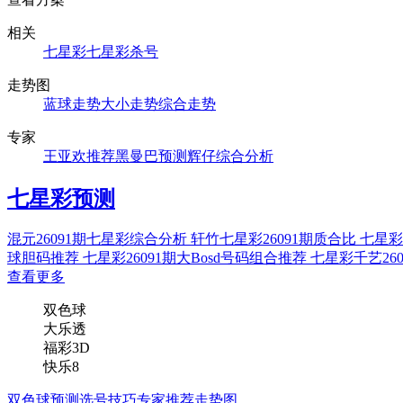
相关
七星彩
七星彩杀号
走势图
蓝球走势
大小走势
综合走势
专家
王亚欢推荐
黑曼巴预测
辉仔综合分析
七星彩预测
混元26091期七星彩综合分析
轩竹七星彩26091期质合比
七星彩赤
球胆码推荐
七星彩26091期大Bosd号码组合推荐
七星彩千艺26
查看更多
双色球
大乐透
福彩3D
快乐8
双色球预测
选号技巧
专家推荐
走势图