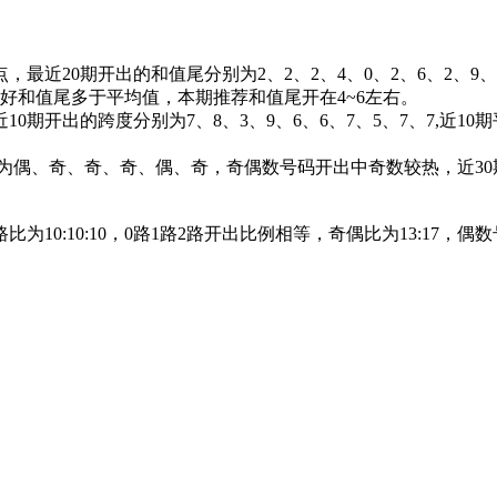
20期开出的和值尾分别为2、2、2、4、0、2、6、2、9、1、3
好和值尾多于平均值，本期推荐和值尾开在4~6左右。
期开出的跨度分别为7、8、3、9、6、6、7、5、7、7,近1
。
为偶、奇、奇、奇、偶、奇，奇偶数号码开出中奇数较热，近30期
为10:10:10，0路1路2路开出比例相等，奇偶比为13:17，