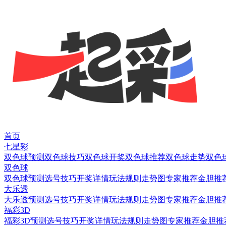
首页
七星彩
双色球预测
双色球技巧
双色球开奖
双色球推荐
双色球走势
双色
双色球
双色球预测
选号技巧
开奖详情
玩法规则
走势图
专家推荐
金胆推
大乐透
大乐透预测
选号技巧
开奖详情
玩法规则
走势图
专家推荐
金胆推
福彩3D
福彩3D预测
选号技巧
开奖详情
玩法规则
走势图
专家推荐
金胆推