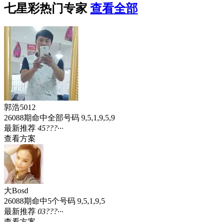
七星彩热门专家
查看全部
郭浩5012
26088期命中全部号码 9,5,1,9,5,9
最新推荐
4
5
?
?
?
···
查看方案
大Bosd
26088期命中5个号码 9,5,1,9,5
最新推荐
0
3
?
?
?
···
查看方案