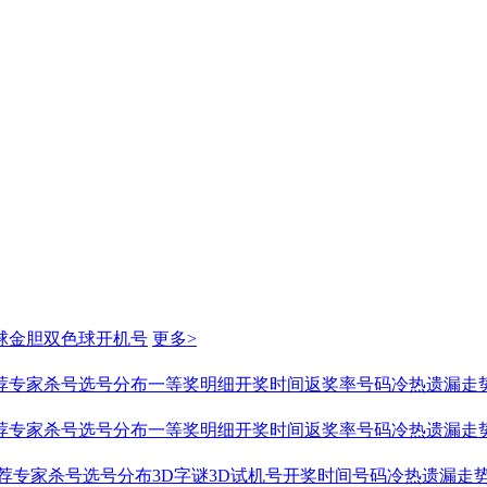
球金胆
双色球开机号
更多>
荐
专家杀号
选号分布
一等奖明细
开奖时间
返奖率
号码冷热
遗漏走
荐
专家杀号
选号分布
一等奖明细
开奖时间
返奖率
号码冷热
遗漏走
荐
专家杀号
选号分布
3D字谜
3D试机号
开奖时间
号码冷热
遗漏走