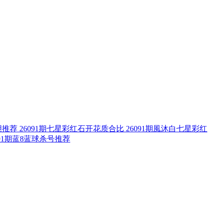
胆推荐
26091期七星彩红石开花质合比
26091期風沐白七星彩红
091期蓝8蓝球杀号推荐