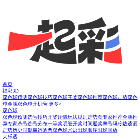
首页
福彩3D
双色球预测
双色球技巧
双色球开奖
双色球推荐
双色球走势
双色
球金胆
双色球开机号
更多>
双色球
双色球预测
选号技巧
开奖详情
玩法规则
走势图
专家推荐
金胆推
荐
专家杀号
选号分布
一等奖明细
开奖时间
返奖率
号码冷热
遗漏
走势
历史同期
幸运晒票
双色球术语
出球顺序
出球回放
大乐透