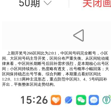
上期开奖号266区间比为2:0:1，中区间号码完全断号，小区
间、大区间号码主导开奖，区间分布严重失衡。从区间轮动规
律来看，中区间长期断号后回补需求强烈，是本期核心出号区
间；小区间持续热出，热度略有透支，出号概率小幅回落；大
区间保持稳态出号节奏。综合判断，本期重点看好区间比
1:2:0、1:1:1两种主流形态，重点防范中区间3、4、5号码回补
开出，平衡整体区间走势结构。