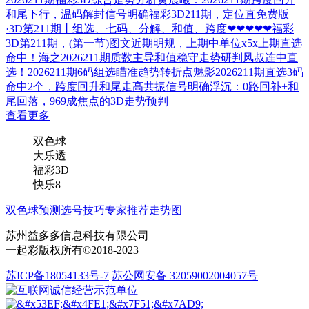
和尾下行，温码解封信号明确
福彩3D211期，定位直
免费版
·3D第211期丨组选、七码、分解、和值、跨度❤❤❤❤❤
福彩
3D第211期，(第一节)图文近期明规，上期中单位x5x
上期直选
命中！海之2026211期质数主导和值稳守走势研判
风叔连中直
选！2026211期6码组选瞄准趋势转折点
魅影2026211期直选3码
命中2个，跨度回升和尾走高共振信号明确
浮沉：0路回补+和
尾回落，969成焦点的3D走势预判
查看更多
双色球
大乐透
福彩3D
快乐8
双色球预测
选号技巧
专家推荐
走势图
苏州益多多信息科技有限公司
一起彩版权所有©2018-2023
苏ICP备18054133号-7
苏公网安备 32059002004057号