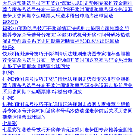
大乐透预测
选号技巧
开奖详情
玩法规则
走势图
专家推荐
金胆推
荐
专家杀号
选号分布
一等奖明细
开奖时间
返奖率
号码冷热
遗漏
走势
历史同期
幸运晒票
大乐透术语
出球顺序
出球回放
福彩3D
福彩3D预测
选号技巧
开奖详情
玩法规则
走势图
专家推荐
金胆
推荐
专家杀号
选号分布
3D字谜
3D试机号
开奖时间
号码冷热
遗
漏走势
前后关系
历史同期
幸运晒票
福彩3D术语
出球回放
快乐8
快乐8预测
选号技巧
开奖详情
玩法规则
走势图
专家推荐
金胆推
荐
专家杀号
选号分布
一等奖明细
开奖时间
返奖率
号码冷热
遗漏
走势
历史同期
幸运晒票
出球回放
排列3
排列3预测
选号技巧
开奖详情
玩法规则
走势图
专家推荐
金胆推
荐
专家杀号
选号分布
开奖时间
返奖率
号码冷热
遗漏走势
前后关
系
历史同期
幸运晒票
排3字谜
出球回放
排列5
排列5预测
选号技巧
开奖详情
玩法规则
走势图
专家推荐
金胆推
荐
专家杀号
开奖时间
返奖率
号码冷热
遗漏走势
前后关系
历史同
期
幸运晒票
出球回放
七星彩
七星彩预测
选号技巧
开奖详情
玩法规则
走势图
专家推荐
金胆推