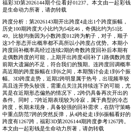
福彩3D第2026144期个位看好01237。
本文由一起彩钱
是生命动力所著，请勿转载
跨度分析：第2026143期开出跨度4走出1个跨度振幅，
历史100期跨度大小比约为54比46，奇偶比约为51比
49。比较均衡因为小数跨度012跨为豹子，对子，顺子
这3个形态开出概率都不高所以小跨度占优势。本期小
跨度回补概率高经过连续2期的奇数跨度回补后本期有
走偶数跨度的可能，上期开出跨度4回补了1路偶数跨度
前期大遗漏的不足，符合我们的预期。连跨度回调概率
高近期的跨度振幅在1到6之间，本期预计会走1到6个振
幅。3D跨度走势，近期2跨明显属于热号，出现频率较
高且连开势头较强，需重点关注其持续连下的可能，尤
其是在近期形态偏热的情况下，2跨仍具备再次开出的
条件。同时，7跨近期表现较为冷寂，属于典型的冷态
跨度，长期未现身，具备较强的回补需求，在防守策略
中重点防范7跨的突然反弹，
从
4
跨处走1到6振幅看好的
跨度有1267跨，福彩3D第2026144期跨度参考1267跨。
本文由一起彩钱是生命动力所著，请勿转载