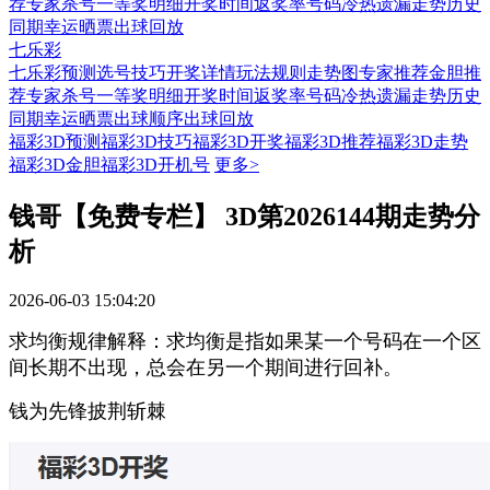
荐
专家杀号
一等奖明细
开奖时间
返奖率
号码冷热
遗漏走势
历史
同期
幸运晒票
出球回放
七乐彩
七乐彩预测
选号技巧
开奖详情
玩法规则
走势图
专家推荐
金胆推
荐
专家杀号
一等奖明细
开奖时间
返奖率
号码冷热
遗漏走势
历史
同期
幸运晒票
出球顺序
出球回放
福彩3D预测
福彩3D技巧
福彩3D开奖
福彩3D推荐
福彩3D走势
福彩3D金胆
福彩3D开机号
更多>
钱哥【免费专栏】 3D第2026144期走势分
析
2026-06-03 15:04:20
求均衡规律解释：求均衡是指如果某一个号码在一个区
间长期不出现，总会在另一个期间进行回补。
钱为先锋披荆斩棘