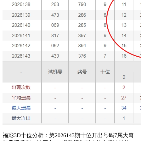
福彩3D十位分析：第2026143期十位开出号码7属大奇