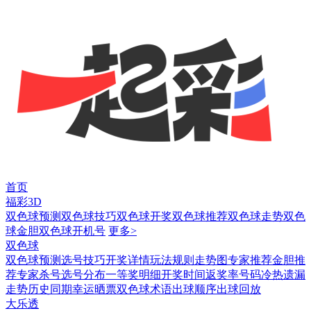
首页
福彩3D
双色球预测
双色球技巧
双色球开奖
双色球推荐
双色球走势
双色
球金胆
双色球开机号
更多>
双色球
双色球预测
选号技巧
开奖详情
玩法规则
走势图
专家推荐
金胆推
荐
专家杀号
选号分布
一等奖明细
开奖时间
返奖率
号码冷热
遗漏
走势
历史同期
幸运晒票
双色球术语
出球顺序
出球回放
大乐透