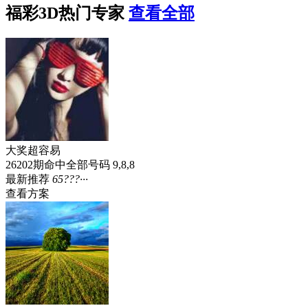
福彩3D热门专家
查看全部
大奖超容易
26202期命中全部号码 9,8,8
最新推荐
6
5
?
?
?
···
查看方案