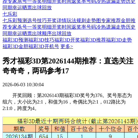
荐
专家杀号
一等奖明细
开奖时间
返奖率
号码冷热
遗漏走势
历史
同期
幸运晒票
出球回放
七乐彩
七乐彩预测
选号技巧
开奖详情
玩法规则
走势图
专家推荐
金胆推
荐
专家杀号
一等奖明细
开奖时间
返奖率
号码冷热
遗漏走势
历史
同期
幸运晒票
出球顺序
出球回放
福彩3D预测
福彩3D技巧
福彩3D开奖
福彩3D推荐
福彩3D走势
福彩3D金胆
福彩3D开机号
更多>
秀才福彩3D第2026144期推荐：直选关注
奇奇奇，两码参考17
2026-06-03 10:30:04
开奖回顾：第2026143期福彩3D奖号为376。奖号形态为
组六，大小比为2:1，和值为16，奇偶比为2:1，012路比为
2:1:0，跨度为4。