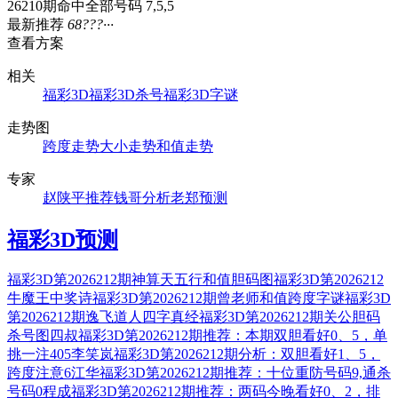
26210期命中全部号码 7,5,5
最新推荐
6
8
?
?
?
···
查看方案
相关
福彩3D
福彩3D杀号
福彩3D字谜
走势图
跨度走势
大小走势
和值走势
专家
赵陕平推荐
钱哥分析
老郑预测
福彩3D预测
福彩3D第2026212期神算天五行和值胆码图
福彩3D第2026212
牛魔王中奖诗
福彩3D第2026212期曾老师和值跨度字谜
福彩3D
第2026212期逸飞道人四字真经
福彩3D第2026212期关公胆码
杀号图
四叔福彩3D第2026212期推荐：本期双胆看好0、5，单
挑一注405
李笑岚福彩3D第2026212期分析：双胆看好1、5，
跨度注意6
江华福彩3D第2026212期推荐：十位重防号码9,通杀
号码0
程成福彩3D第2026212期推荐：两码今晚看好0、2，排