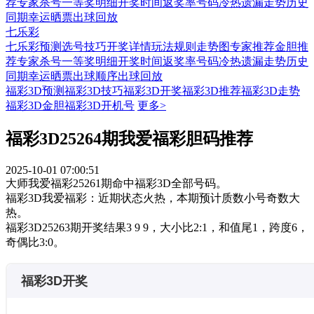
荐
专家杀号
一等奖明细
开奖时间
返奖率
号码冷热
遗漏走势
历史
同期
幸运晒票
出球回放
七乐彩
七乐彩预测
选号技巧
开奖详情
玩法规则
走势图
专家推荐
金胆推
荐
专家杀号
一等奖明细
开奖时间
返奖率
号码冷热
遗漏走势
历史
同期
幸运晒票
出球顺序
出球回放
福彩3D预测
福彩3D技巧
福彩3D开奖
福彩3D推荐
福彩3D走势
福彩3D金胆
福彩3D开机号
更多>
福彩3D25264期我爱福彩胆码推荐
2025-10-01 07:00:51
大师我爱福彩25261期命中福彩3D全部号码。
福彩3D我爱福彩：近期状态火热，本期预计质数小号奇数大
热。
福彩3D25263期开奖结果3 9 9，大小比2:1，和值尾1，跨度6，
奇偶比3:0。