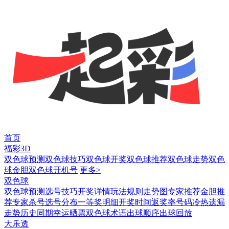
首页
福彩3D
双色球预测
双色球技巧
双色球开奖
双色球推荐
双色球走势
双色
球金胆
双色球开机号
更多>
双色球
双色球预测
选号技巧
开奖详情
玩法规则
走势图
专家推荐
金胆推
荐
专家杀号
选号分布
一等奖明细
开奖时间
返奖率
号码冷热
遗漏
走势
历史同期
幸运晒票
双色球术语
出球顺序
出球回放
大乐透