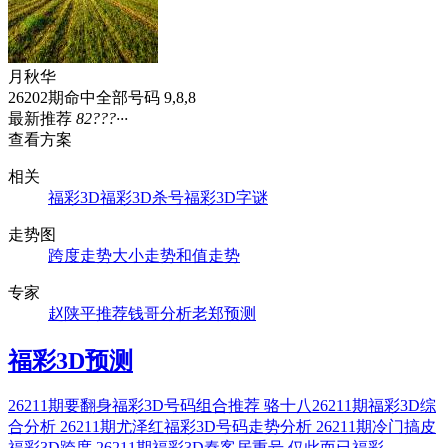
月秋华
26202期命中全部号码 9,8,8
最新推荐
8
2
?
?
?
···
查看方案
相关
福彩3D
福彩3D杀号
福彩3D字谜
走势图
跨度走势
大小走势
和值走势
专家
赵陕平推荐
钱哥分析
老郑预测
福彩3D预测
26211期要翻身福彩3D号码组合推荐
骆十八26211期福彩3D综
合分析
26211期尤泽红福彩3D号码走势分析
26211期冷门搞皮
福彩3D跨度
26211期福彩3D秦客居重号
仅此而已福彩